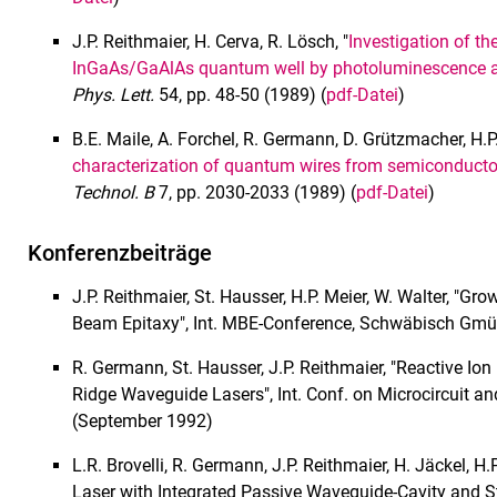
J.P. Reithmaier, H. Cerva, R. Lösch, "
Investigation of the
InGaAs/GaAlAs quantum well by photoluminescence a
Phys. Lett.
54, pp. 48-50 (1989) (
pdf-Datei
)
B.E. Maile, A. Forchel, R. Germann, D. Grützmacher, H.P. 
characterization of quantum wires from semiconductor
Technol. B
7, pp. 2030-2033 (1989) (
pdf-Datei
)
Konferenzbeiträge
J.P. Reithmaier, St. Hausser, H.P. Meier, W. Walter, "Gr
Beam Epitaxy", Int. MBE-Conference, Schwäbisch Gm
R. Germann, St. Hausser, J.P. Reithmaier, "Reactive Ion
Ridge Waveguide Lasers", Int. Conf. on Microcircuit a
(September 1992)
L.R. Brovelli, R. Germann, J.P. Reithmaier, H. Jäckel,
Laser with Integrated Passive Waveguide-Cavity and 