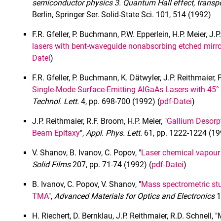
semiconductor physics 3. Quantum Hall effect, transpo
Berlin, Springer Ser. Solid-State Sci. 101, 514 (1992)
F.R. Gfeller, P. Buchmann, P.W. Epperlein, H.P. Meier, J.P
lasers with bent-waveguide nonabsorbing etched mirr
Datei
)
F.R. Gfeller, P. Buchmann, K. Dätwyler, J.P. Reithmaier, P
Single-Mode Surface-Emitting AlGaAs Lasers with 45° T
Technol. Lett.
4, pp. 698-700 (1992) (
pdf-Datei
)
J.P. Reithmaier, R.F. Broom, H.P. Meier, "
Gallium Desorpt
Beam Epitaxy
",
Appl. Phys. Lett.
61, pp. 1222-1224 (19
V. Shanov, B. Ivanov, C. Popov, "
Laser chemical vapour 
Solid Films
207, pp. 71-74 (1992) (
pdf-Datei
)
B. Ivanov, C. Popov, V. Shanov, "
Mass spectrometric stu
TMA
",
Advanced Materials for Optics and Electronics
1
H. Riechert, D. Bernklau, J.P. Reithmaier, R.D. Schnel