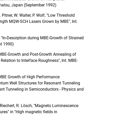
amatsu, Japan (September 1992)
 Pitner, W. Walter, P. Wolf, "Low Threshold
ength MQW-SCH Lasers Grown by MBE", Int.
n, "In-Desorption during MBE-Growth of Strained
st 1990)
l, "MBE-Growth and Post-Growth Annealing of
elation to Interface Roughness", Int. MBE-
l, "MBE Growth of High Performance
um Well Structures for Resonant Tunneling
t Tunneling in Semiconductors - Physics and
, H. Riechert, R. Lösch, "Magneto Luminescence
ures" in "High magnetic fields in