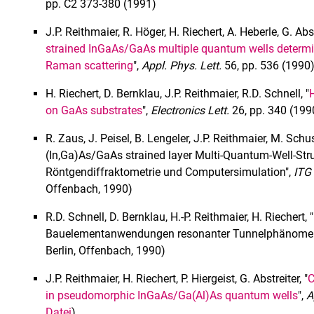
pp. C2 373-380 (1991)
J.P. Reithmaier, R. Höger, H. Riechert, A. Heberle, G. Abs
strained InGaAs/GaAs multiple quantum wells determin
Raman scattering
",
Appl. Phys. Lett.
56, pp. 536 (1990)
H. Riechert, D. Bernklau, J.P. Reithmaier, R.D. Schnell, "
on GaAs substrates
",
Electronics Lett.
26, pp. 340 (1990
R. Zaus, J. Peisel, B. Lengeler, J.P. Reithmaier, M. Schu
(In,Ga)As/GaAs strained layer Multi-Quantum-Well-Str
Röntgendiffraktometrie und Computersimulation",
ITG
Offenbach, 1990)
R.D. Schnell, D. Bernklau, H.-P. Reithmaier, H. Riechert
Bauelementanwendungen resonanter Tunnelphänome
Berlin, Offenbach, 1990)
J.P. Reithmaier, H. Riechert, P. Hiergeist, G. Abstreiter, "
C
in pseudomorphic InGaAs/Ga(Al)As quantum wells
",
A
Datei
)