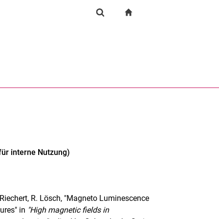
igation
zur Startseite
Forschung
Suchformular
chine
Suchen (öffnet externen Link in einem neuen Fenst
für interne Nutzung)
, H. Riechert, R. Lösch, "Magneto Luminescence
ures" in
"High magnetic fields in