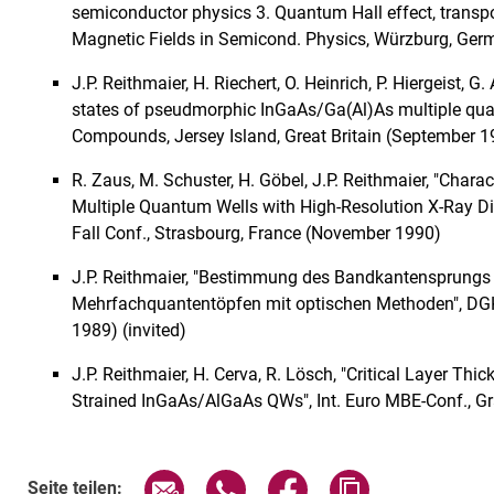
semiconductor physics 3. Quantum Hall effect, transpor
Magnetic Fields in Semicond. Physics, Würzburg, Ger
J.P. Reithmaier, H. Riechert, O. Heinrich, P. Hiergeist, G
states of pseudmorphic InGaAs/Ga(Al)As multiple quan
Compounds, Jersey Island, Great Britain (September 1
R. Zaus, M. Schuster, H. Göbel, J.P. Reithmaier, "Chara
Multiple Quantum Wells with High-Resolution X-Ray Di
Fall Conf., Strasbourg, France (November 1990)
J.P. Reithmaier, "Bestimmung des Bandkantensprungs 
Mehrfachquantentöpfen mit optischen Methoden", D
1989) (invited)
J.P. Reithmaier, H. Cerva, R. Lösch, "Critical Layer Thic
Strained InGaAs/AlGaAs QWs", Int. Euro MBE-Conf., 
Seite über E-Mail teilen
Seite über WhatsApp teilen (exte
Seite über Facebook teil
Adresse der Sei
Seite teilen: