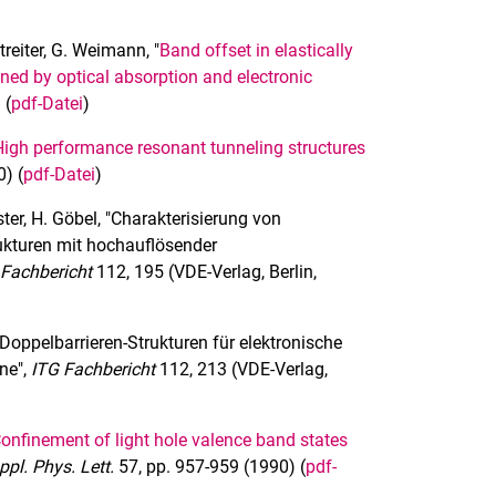
treiter, G. Weimann, "
Band offset in elastically
ed by optical absorption and electronic
 (
pdf-Datei
)
High performance resonant tunneling structures
) (
pdf-Datei
)
ster, H. Göbel, "Charakterisierung von
ukturen mit hochauflösender
 Fachbericht
112, 195 (VDE-Verlag, Berlin,
, "Doppelbarrieren-Strukturen für elektronische
ne",
ITG Fachbericht
112, 213 (VDE-Verlag,
onfinement of light hole valence band states
ppl. Phys. Lett.
57, pp. 957-959 (1990) (
pdf-