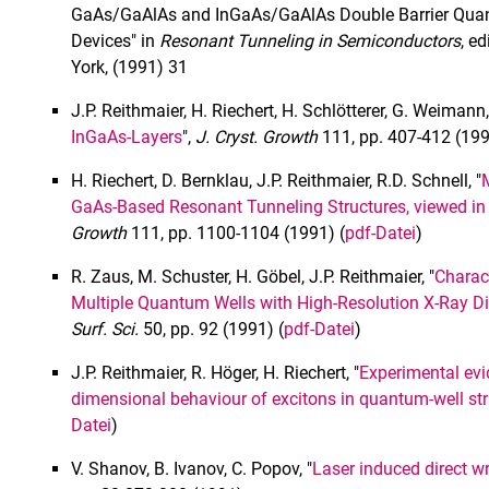
GaAs/GaAlAs and InGaAs/GaAlAs Double Barrier Quant
Devices" in
Resonant Tunneling in Semiconductors
, e
York, (1991) 31
J.P. Reithmaier, H. Riechert, H. Schlötterer, G. Weimann,
InGaAs-Layers
",
J. Cryst. Growth
111, pp. 407-412 (199
H. Riechert, D. Bernklau, J.P. Reithmaier, R.D. Schnell, "
GaAs-Based Resonant Tunneling Structures, viewed in r
Growth
111, pp. 1100-1104 (1991) (
pdf-Datei
)
R. Zaus, M. Schuster, H. Göbel, J.P. Reithmaier, "
Charac
Multiple Quantum Wells with High-Resolution X-Ray D
Surf. Sci.
50, pp. 92 (1991) (
pdf-Datei
)
J.P. Reithmaier, R. Höger, H. Riechert, "
Experimental evid
dimensional behaviour of excitons in quantum-well st
Datei
)
V. Shanov, B. Ivanov, C. Popov, "
Laser induced direct w