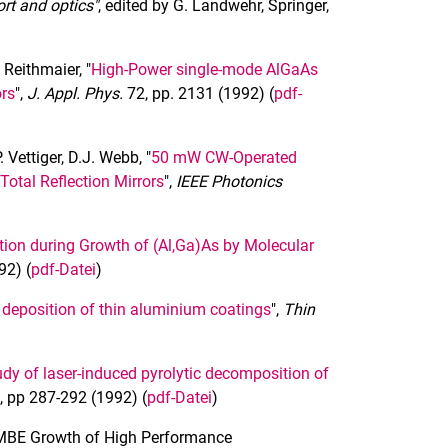
rt and optics"
, edited by G. Landwehr, Springer,
. Reithmaier, "
High-Power single-mode AlGaAs
ors
",
J. Appl. Phys.
72, pp. 2131 (1992) (
pdf-
. Vettiger, D.J. Webb, "
50 mW CW-Operated
otal Reflection Mirrors
",
IEEE Photonics
ion during Growth of (Al,Ga)As by Molecular
92) (
pdf-Datei
)
deposition of thin aluminium coatings
",
Thin
dy of laser-induced pyrolytic decomposition of
, pp 287-292 (1992) (
pdf-Datei
)
l, "MBE Growth of High Performance