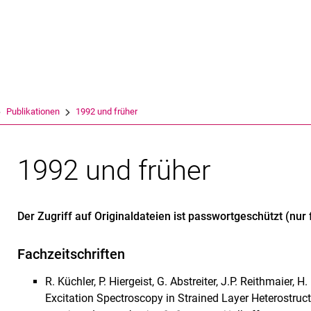
Springe direkt zu: Inhalt
Springe direkt zu: Suche
Springe direkt zu: Hauptnav
Suchmas
Publikationen
1992 und früher
1992 und früher
Der Zugriff auf Originaldateien ist passwortgeschützt (nur 
Fachzeitschriften
R. Küchler, P. Hiergeist, G. Abstreiter, J.P. Reithmaier
Excitation Spectroscopy in Strained Layer Heterostruct