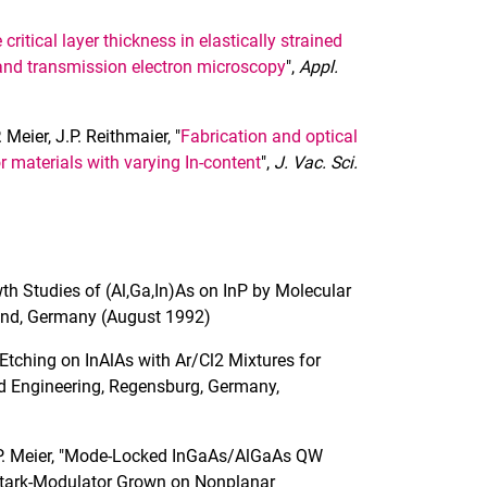
 critical layer thickness in elastically strained
nd transmission electron microscopy
",
Appl.
Meier, J.P. Reithmaier, "
Fabrication and optical
 materials with varying In-content
",
J. Vac. Sci.
owth Studies of (Al,Ga,In)As on InP by Molecular
ünd, Germany (August 1992)
 Etching on InAlAs with Ar/Cl2 Mixtures for
nd Engineering, Regensburg, Germany,
 H.P. Meier, "Mode-Locked InGaAs/AlGaAs QW
Stark-Modulator Grown on Nonplanar