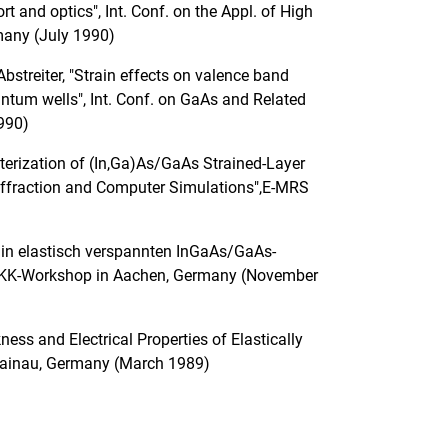
t and optics", Int. Conf. on the Appl. of High
many (July 1990)
. Abstreiter, "Strain effects on valence band
tum wells", Int. Conf. on GaAs and Related
990)
cterization of (In,Ga)As/GaAs Strained-Layer
ffraction and Computer Simulations",
E-MRS
in elastisch verspannten InGaAs/GaAs-
GKK-Workshop in Aachen, Germany (November
kness and Electrical Properties of Elastically
Grainau, Germany (March 1989)
rner Link, öffnet neues Fenster)
en (externer Link, öffnet neues Fenster)
te kopieren