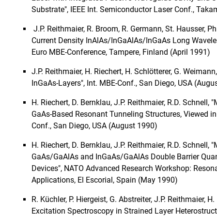
Substrate", IEEE Int. Semiconductor Laser Conf., Tak
J.P. Reithmaier, R. Broom, R. Germann, St. Hausser, Ph.
Current Density InAlAs/InGaAlAs/InGaAs Long Wavel
Euro MBE-Conference, Tampere, Finland (April 1991)
J.P. Reithmaier, H. Riechert, H. Schlötterer, G. Weiman
InGaAs-Layers", Int. MBE-Conf
.
, San Diego, USA (Augu
H. Riechert, D. Bernklau, J.P. Reithmaier, R.D. Schnel
GaAs-Based Resonant Tunneling Structures, Viewed in R
Conf., San Diego, USA (August 1990)
H. Riechert, D. Bernklau, J.P. Reithmaier, R.D. Schnel
GaAs/GaAlAs and InGaAs/GaAlAs Double Barrier Quant
Devices", NATO Advanced Research Workshop: Resonan
Applications, El Escorial, Spain (May 1990)
R. Küchler, P. Hiergeist, G. Abstreiter, J.P. Reithmaier
Excitation Spectroscopy in Strained Layer Heterostruct