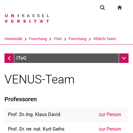
Springe direkt zu: Inhalt
Springe direkt zu: Suche
Springe direkt zu: Hauptnav
zur S
Forschung
Suchformular
Suchbegriff
Suchmaschine
Universität
Forschung
ITeG
Forschung
VENUS-Team
Suchen (öffnet externen Link in einem 
LOEWE-Forschungsschwerpunkt VENUS
Unter
ITeG
VENUS-Team
Professoren
Prof. Dr.-Ing. Klaus David
zur Person
Forschungslinien
Prof. Dr. rer. nat. Kurt Geihs
zur Person
KI Nachwuchsgruppen