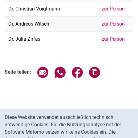
Dr. Christian Voigtmann
zur Person
Dr. Andreas Witsch
zur Person
Dr. Julia Zirfas
zur Person
Seite über E-Mail teilen
Seite über WhatsApp teilen (exter
Seite über Facebook teile
Adresse der Seite
Seite teilen:
Cookie-Hinweis
Datenschutz
Diese Website verwendet ausschließlich technisch
notwendige Cookies. Für die Nutzungsanalyse mit der
Barrierefreiheit
Software Matomo setzen wir keine Cookies ein. Die
Transparenter KI-Einsatz