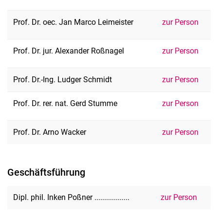
Aktuelle Projekte
Prof. Dr. oec. Jan Mar­co Lei­meis­ter
zur Person
Beendete Projekte
Prof. Dr. jur. Alex­an­der Roß­na­gel
zur Person
Prof. Dr.-Ing. Ludger Schmidt
zur Person
Prof. Dr. rer. nat. Gerd Stum­me
zur Person
Prof. Dr. Arno Wacker
zur Person
Geschäftsführung
Dipl. phil. Inken Poßner ..................
zur Person