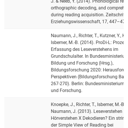
J. & Neeb, Y. (2014). Phonological rec
orthographic decoding, and comprehen
during reading acquisition. Zeitschrift 
Erziehungswissenschaft, 17, 447–471
Naumann, J., Richter, T., Kutzner, Y., K
Isberner, M.-B. (2014). ProDi-L: Prozess
Erfassung des Leseverstehens im
Grundschulalter. In Bundesministerium
Bildung und Forschung (Hrsg.),
Bildungsforschung 2020: Herausford
Perspektiven (Bildungsforschung Band
267-270). Berlin: Bundesministerium f
und Forschung.
Knoepke, J., Richter, T., Isberner, M.-B.,
Naumann, J. (2013). Leseverstehen =
Hörverstehen X Dekodieren? Ein string
der Simple View of Reading bei