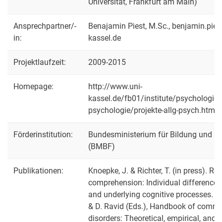
Universität, Frankfurt am Main)
Ansprechpartner/-
Benajamin Piest, M.Sc., benjamin.pies
in:
kassel.de
Projektlaufzeit:
2009-2015
Homepage:
http://www.uni-
kassel.de/fb01/institute/psychologie/
psychologie/projekte-allg-psych.html
Förderinstitution:
Bundesministerium für Bildung und F
(BMBF)
Publikationen:
Knoepke, J. & Richter, T. (in press). Re
comprehension: Individual differences,
and underlying cognitive processes. In
& D. Ravid (Eds.), Handbook of comm
disorders: Theoretical, empirical, and 