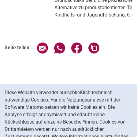
Grundschulkindern: Eine prozessorient
Alternative zu produktorientierten Test
Kindheits- und Jugendforschung, 6, 4
Seite über E-Mail teilen
Seite über WhatsApp teilen (exter
Seite über Facebook teile
Adresse der Seite
Seite teilen:
Cookie-Hinweis
Datenschutz
Diese Website verwendet ausschließlich technisch
notwendige Cookies. Für die Nutzungsanalyse mit der
Barrierefreiheit
Software Matomo setzen wir keine Cookies ein. Die
Transparenter KI-Einsatz
Analyse erfolgt anonymisiert und erlaubt keine
Impressum
Rückschlüsse auf einzelne Besucher*innen. Cookies von
Cookie-Einstellungen
Drittanbietern werden nur nach ausdrücklicher
Zustimmung gesetzt. Weitere Informationen hierzu finden