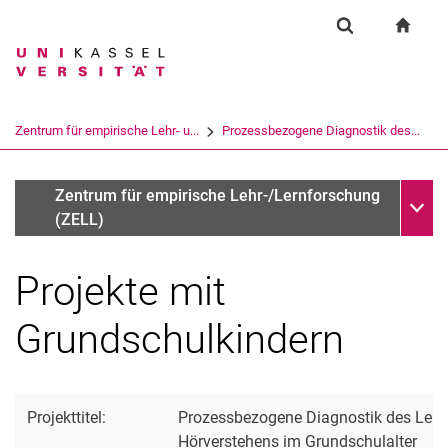
Springe direkt zu: Inhalt
Springe direkt zu: Suche
Springe direkt zu: Hauptnav
zur S
Forschung
Suchformular
Suchbegriff
Suchmaschine
Zentrum für empirische Lehr- u...
Prozessbezogene Diagnostik des...
Suchen (öffnet externen Link in einem 
Unter
Abgeschlossene Projekte
Zentrum für empirische Lehr-/Lernforschung
(ZELL)
Projekte mit
Aktuelles
Direktorium
Grundschulkindern
Mitglieder des ZELL
Forschung
Kontakt
Projekttitel:
Prozessbezogene Diagnostik des Lese
Hörverstehens im Grundschulalter