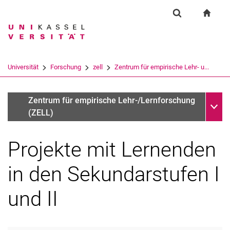
Springe direkt zu: Inhalt
Springe direkt zu: Suche
Springe direkt zu: Hauptnav
zur S
Forschung
Suchformular
Suchbegriff
Suchmaschine
Universität
Forschung
zell
Zentrum für empirische Lehr- u...
Suchen (öffnet externen Link in einem 
Unter
Sekundarstufe I und II
Zentrum für empirische Lehr-/Lernforschung
(ZELL)
Projekte mit Lernenden
Aktuelles
Direktorium
in den Sekundarstufen I
Mitglieder des ZELL
und II
Forschung
Kontakt