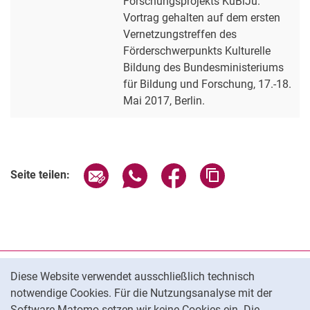
Forschungsprojekts KuBiJu.
Vortrag gehalten auf dem ersten
Vernetzungstreffen des
Förderschwerpunkts Kulturelle
Bildung des Bundesministeriums
für Bildung und Forschung, 17.-18.
Mai 2017, Berlin.
Seite über E-Mail teilen
Seite über WhatsApp teilen (exter
Seite über Facebook teile
Adresse der Seite
Seite teilen:
Cookie-Hinweis
Datenschutz
Diese Website verwendet ausschließlich technisch
notwendige Cookies. Für die Nutzungsanalyse mit der
Barrierefreiheit
Software Matomo setzen wir keine Cookies ein. Die