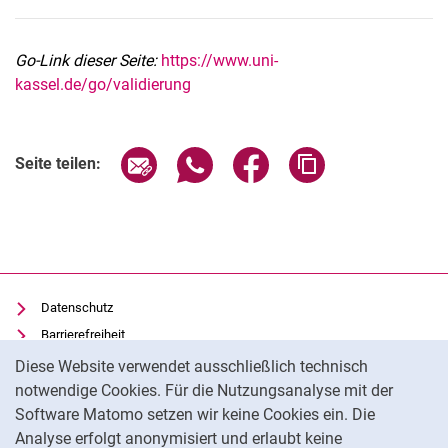
Go-Link dieser Seite:
https://www.uni-
kassel.de/go/validierung
Seite über E-Mail teilen
Seite über WhatsApp teilen (exter
Seite über Facebook teile
Adresse der Seite
Seite teilen:
Datenschutz
Barrierefreiheit
Cookie-Hinweis
Transparenter KI-Einsatz
Diese Website verwendet ausschließlich technisch
notwendige Cookies. Für die Nutzungsanalyse mit der
Impressum
Software Matomo setzen wir keine Cookies ein. Die
IT-Benutzungsordnung
Analyse erfolgt anonymisiert und erlaubt keine
Cookie-Einstellungen