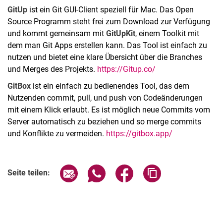
GitUp
ist ein Git GUI-Client speziell für Mac. Das Open
Source Programm steht frei zum Download zur Verfügung
und kommt gemeinsam mit
GitUpKit
, einem Toolkit mit
dem man Git Apps erstellen kann. Das Tool ist einfach zu
nutzen und bietet eine klare Übersicht über die Branches
und Merges des Projekts.
https://Gitup.co/
GitBox
ist ein einfach zu bedienendes Tool, das dem
Nutzenden commit, pull, und push von Codeänderungen
mit einem Klick erlaubt. Es ist möglich neue Commits vom
Server automatisch zu beziehen und so merge commits
und Konflikte zu vermeiden.
https://gitbox.app/
Seite über E-Mail teilen
Seite über WhatsApp teilen (exter
Seite über Facebook teile
Adresse der Seite
Seite teilen: