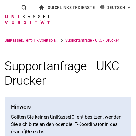
QUICKLINKS IT-DIENSTE
DEUTSCH
: AL
Springe direkt zu: Inhalt
Springe direkt zu: Suche
Springe direkt zu: Hauptnav
zur Startseite
Suchformular
Suchbegriff
Outlook Webzugriff
English
eCampus
WLAN Eduroam
Suchmaschine
UniKasselClient (IT-Arbeitspla...
Supportanfrage - UKC - Drucker
CampusCard Selfservice
Identitätsmanagement (IDM)
Suchen (öffnet externen Link in einem 
Supportanfrage - UKC -
Drucker
Hinweis
Sollten Sie keinen UniKasselClient besitzen, wenden
Sie sich bitte an den oder die IT-Koordinator:in des
(Fach-)Bereichs.