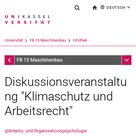
DEUTSCH
: AL
Springe direkt zu: Inhalt
Springe direkt zu: Suche
Springe direkt zu: Hauptnav
zur Startseite
Suchformular
Suchbegriff
English
Suchmaschine
Universität
FB 15 Maschinenbau
Infothek
Suchen (öffnet externen Link in einem 
Infothek
Unter
FB 15 Maschinenbau
Diskussionsveranstaltu
ng "Klimaschutz und
Arbeitsrecht"
@Arbeits- und Organisationspsychologie