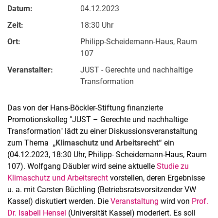
Datum:
04.12.2023
Zeit:
18:30 Uhr
Ort:
Philipp-Scheidemann-Haus, Raum
107
Stellenangebote
Veranstalter:
JUST - Gerechte und nachhaltige
Shop
Transformation
Angebote für Schüler:innen / Studieninteressierte
50 Jahre Maschinenbau
Das von der Hans-Böckler-Stiftung finanzierte
Mediathek
Promotionskolleg "JUST – Gerechte und nachhaltige
Suche
Transformation" lädt zu einer Diskussionsveranstaltung
zum Thema
„Klimaschutz und Arbeitsrecht“
ein
(04.12.2023, 18:30 Uhr, Philipp- Scheidemann-Haus, Raum
107). Wolfgang Däubler wird seine aktuelle
Studie zu
Klimaschutz und Arbeitsrecht
vorstellen, deren Ergebnisse
u. a. mit Carsten Büchling (Betriebsratsvorsitzender VW
Kassel) diskutiert werden. Die
Veranstaltung
wird von
Prof.
Dr. Isabell Hensel
(Universität Kassel) moderiert. Es soll