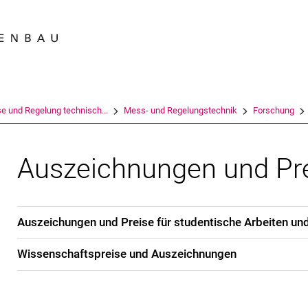
Springe direkt zu: Inhalt
Springe direkt zu: Suche
Springe direkt zu: Hauptnav
Suchmas
e und Regelung technisch...
Mess- und Regelungstechnik
Forschung
Auszeichnungen und Pr
Auszeichungen und Preise für studentische Arbeiten un
Wissenschaftspreise und Auszeichnungen