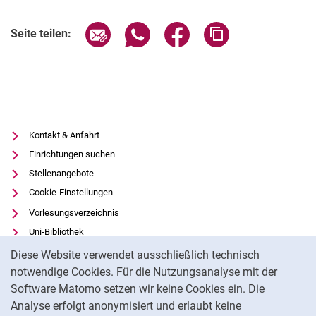
Seite über E-Mail teilen
Seite über WhatsApp teilen (exter
Seite über Facebook teile
Adresse der Seite
Seite teilen:
Kontakt & Anfahrt
Einrichtungen suchen
Stellenangebote
Cookie-Einstellungen
Vorlesungsverzeichnis
Uni-Bibliothek
Cookie-Hinweis
Moodle
Diese Website verwendet ausschließlich technisch
Panopto
notwendige Cookies. Für die Nutzungsanalyse mit der
Software Matomo setzen wir keine Cookies ein. Die
Datenschutz
Analyse erfolgt anonymisiert und erlaubt keine
Barrierefreiheit