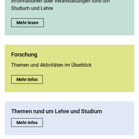
Informationen über Veranstaltungen rund um
Studium und Lehre
Aktuelles und Veranstaltungen:
Mehr lesen
Forschung
The­men und Ak­ti­vi­tä­ten im Über­blick
Forschung:
Mehr Infos
Themen rund um Lehre und Studium
Themen rund um Lehre und Studium:
Mehr Infos