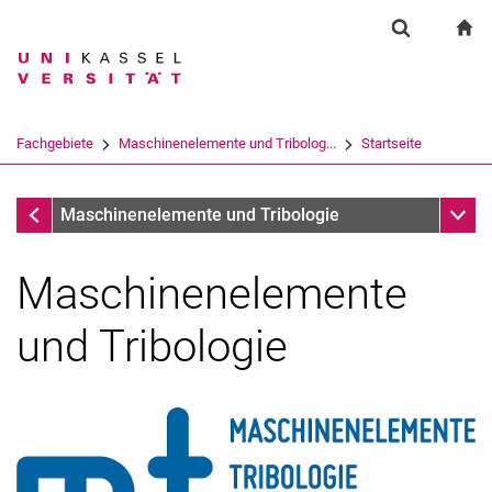
Springe direkt zu: Inhalt
Springe direkt zu: Suche
Springe direkt zu: Hauptnav
zu
Suchformul
Suchbegriff
Suchmaschine
Fachgebiete
Maschinenelemente und Tribolog...
Startseite
Suchen (öffnet externen Link in einem 
Fachgebiete
Unter
Maschinenelemente und Tribologie
Maschinenelemente
Profil
und Tribologie