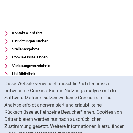
Kontakt & Anfahrt
Einrichtungen suchen
Stellenangebote
Cookie-Einstellungen
Vorlesungsverzeichnis
Uni-Bibliothek
Cookie-Hinweis
Moodle
Diese Website verwendet ausschließlich technisch
Panopto
notwendige Cookies. Für die Nutzungsanalyse mit der
Software Matomo setzen wir keine Cookies ein. Die
Datenschutz
Analyse erfolgt anonymisiert und erlaubt keine
Barrierefreiheit
Rückschlüsse auf einzelne Besucher*innen. Cookies von
Transparenter KI-Einsatz
Drittanbietern werden nur nach ausdrücklicher
Impressum
Zustimmung gesetzt. Weitere Informationen hierzu finden