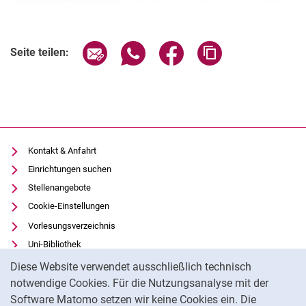
Seite über E-Mail teilen
Seite über WhatsApp teilen (exter
Seite über Facebook teile
Adresse der Seite
Seite teilen:
Kontakt & Anfahrt
Einrichtungen suchen
Stellenangebote
Cookie-Einstellungen
Vorlesungsverzeichnis
Uni-Bibliothek
Cookie-Hinweis
Moodle
Diese Website verwendet ausschließlich technisch
Panopto
notwendige Cookies. Für die Nutzungsanalyse mit der
Software Matomo setzen wir keine Cookies ein. Die
Datenschutz