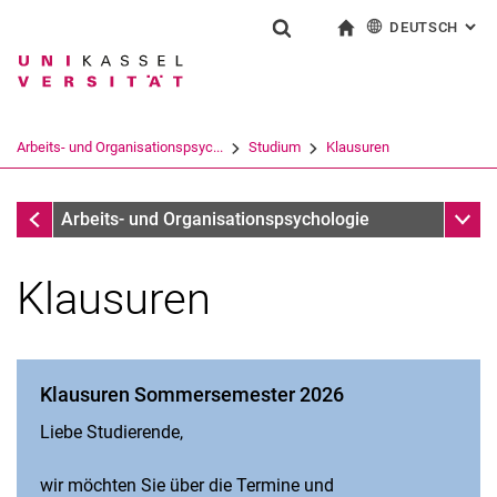
DEUTSCH
: AL
Springe direkt zu: Inhalt
Springe direkt zu: Suche
Springe direkt zu: Hauptnav
zur Startseite
Suchformular
Suchbegriff
English
Suchmaschine
Arbeits- und Organisationspsyc...
Studium
Klausuren
Suchen (öffnet externen Link in einem 
Studium
Unter
Arbeits- und Organisationspsychologie
Klausuren
Klausuren Sommersemester 2026
Liebe Studierende,
wir möchten Sie über die Termine und