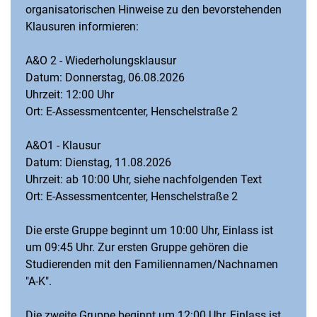
organisatorischen Hinweise zu den bevorstehenden
Informationen zum Studium
Klausuren informieren:
Veranstaltungsangebote des Fachgebiets
KOS Kolloquium
A&O 2 - Wiederholungsklausur
Klausuren
Datum: Donnerstag, 06.08.2026
Uhrzeit: 12:00 Uhr
Anmeldeformular Klausureinsicht
Ort: E-Assessmentcenter, Henschelstraße 2
Abschlussarbeiten
A&O1 - Klausur
Datum: Dienstag, 11.08.2026
Uhrzeit: ab 10:00 Uhr, siehe nachfolgenden Text
Ort: E-Assessmentcenter, Henschelstraße 2
Die erste Gruppe beginnt um 10:00 Uhr, Einlass ist
um 09:45 Uhr. Zur ersten Gruppe gehören die
Studierenden mit den Familiennamen/Nachnamen
"A-K".
Die zweite Gruppe beginnt um 12:00 Uhr, Einlass ist