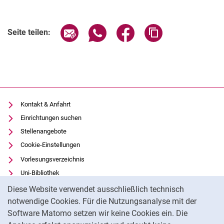
Seite über E-Mail teilen
Seite über WhatsApp teilen (exter
Seite über Facebook teile
Adresse der Seite
Seite teilen:
Kontakt & Anfahrt
Einrichtungen suchen
Stellenangebote
Cookie-Einstellungen
Vorlesungsverzeichnis
Uni-Bibliothek
Cookie-Hinweis
Moodle
Diese Website verwendet ausschließlich technisch
Panopto
notwendige Cookies. Für die Nutzungsanalyse mit der
Software Matomo setzen wir keine Cookies ein. Die
Datenschutz