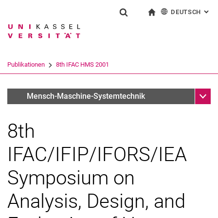
DEUTSCH
: AL
Springe direkt zu: Inhalt
Springe direkt zu: Suche
Springe direkt zu: Hauptnav
zur Startseite
Suchformular
Suchbegriff
English
Suchmaschine
Publikationen
8th IFAC HMS 2001
Suchen (öffnet externen Link in einem 
Unter
Konferenzen
Mensch-Maschine-Systemtechnik
8th
IFAC/IFIP/IFORS/IEA
Symposium on
Analysis, Design, and