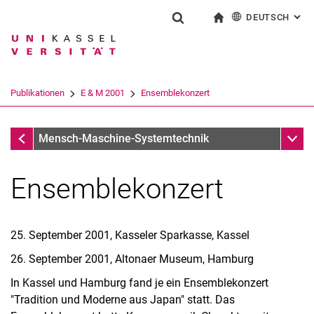
DEUTSCH
: AL
Springe direkt zu: Inhalt
Springe direkt zu: Suche
Springe direkt zu: Hauptnav
zur Startseite
Suchformular
Suchbegriff
English
Suchmaschine
Publikationen
E & M 2001
Ensemblekonzert
Suchen (öffnet externen Link in einem 
E & M 2001
Unter
Mensch-Maschine-Systemtechnik
Ensemblekonzert
25. September 2001, Kasseler Sparkasse, Kassel
26. September 2001, Altonaer Museum, Hamburg
In Kassel und Hamburg fand je ein Ensemblekonzert
"Tradition und Moderne aus Japan" statt. Das