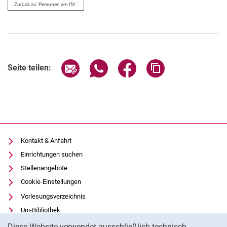
Zurück zu 'Personen am IfA '
Seite über E-Mail teilen
Seite über WhatsApp teilen (exter
Seite über Facebook teile
Adresse der Seite
Seite teilen:
Kontakt & Anfahrt
Einrichtungen suchen
Stellenangebote
Cookie-Einstellungen
Vorlesungsverzeichnis
Uni-Bibliothek
Cookie-Hinweis
Moodle
Diese Website verwendet ausschließlich technisch