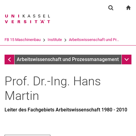
Springe direkt zu: Inhalt
Springe direkt zu: Suche
Springe direkt zu: Hauptnav
zu
Suchformul
Suchbegriff
Suchmaschine
FB 15 Maschinenbau
Institute
Ar­beits­wis­sen­schaft und Pr...
Suchen (öffnet externen Link in einem 
Institute
Unter
Ar­beits­wis­sen­schaft und Pro­zess­ma­nage­ment
Prof. Dr.-Ing.
Hans
Martin
Leiter des Fachgebiets Arbeitswissenschaft 1980 - 2010