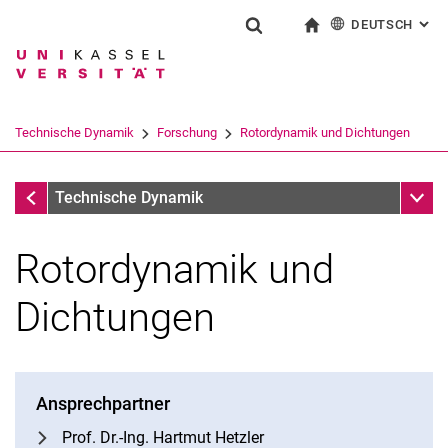
DEUTSCH
: AL
Springe direkt zu: Inhalt
Springe direkt zu: Suche
Springe direkt zu: Hauptnav
zur Startseite
Suchformular
Suchbegriff
English
Suchmaschine
Technische Dynamik
Forschung
Rotordynamik und Dichtungen
Suchen (öffnet externen Link in einem 
Forschung
Unter
Technische Dynamik
Rotordynamik und
Dichtungen
Ansprechpartner
Maschinelles Lernen für dynamische Systeme
Prof. Dr.-Ing. Hartmut Hetzler
Schwingungssysteme mit Reibung