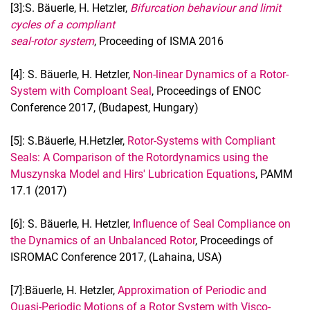
[3]:S. Bäuerle, H. Hetzler,
Bifurcation behaviour and limit
cycles of a compliant
seal-rotor system
, Proceeding of ISMA 2016
[4]: S. Bäuerle, H. Hetzler,
Non-linear Dynamics of a Rotor-
System with Comploant Seal
, Proceedings of ENOC
Conference 2017, (Budapest, Hungary)
[5]: S.Bäuerle, H.Hetzler,
Rotor-Systems with Compliant
Seals: A Comparison of the Rotordynamics using the
Muszynska Model and Hirs' Lubrication Equations
, PAMM
17.1 (2017)
[6]: S. Bäuerle, H. Hetzler,
Influence of Seal Compliance on
the Dynamics of an Unbalanced Rotor
, Proceedings of
ISROMAC Conference 2017, (Lahaina, USA)
[7]:Bäuerle, H. Hetzler,
Approximation of Periodic and
Quasi-Periodic Motions of a Rotor System with Visco-