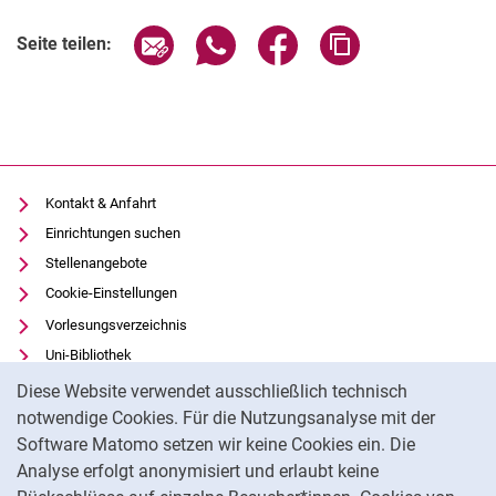
Seite über E-Mail teilen
Seite über WhatsApp teilen (exter
Seite über Facebook teile
Adresse der Seite
Seite teilen:
Kontakt & Anfahrt
Einrichtungen suchen
Stellenangebote
Cookie-Einstellungen
Vorlesungsverzeichnis
Uni-Bibliothek
Cookie-Hinweis
Moodle
Diese Website verwendet ausschließlich technisch
Panopto
notwendige Cookies. Für die Nutzungsanalyse mit der
Software Matomo setzen wir keine Cookies ein. Die
Datenschutz
Analyse erfolgt anonymisiert und erlaubt keine
Barrierefreiheit