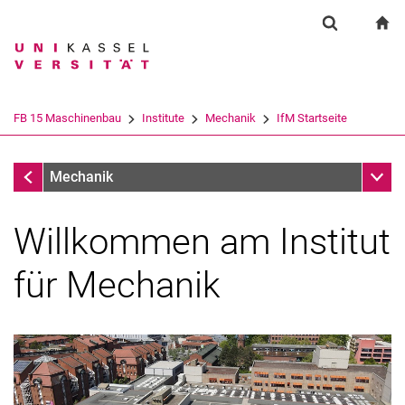
Springe direkt zu: Inhalt
Springe direkt zu: Suche
Springe direkt zu: Hauptnav
zu
Suchformul
Suchbegriff
Suchmaschine
FB 15 Maschinenbau
Institute
Mechanik
IfM Startseite
Suchen (öffnet externen Link in einem 
Institute
Unter
Mechanik
Willkommen am Institut
für Mechanik