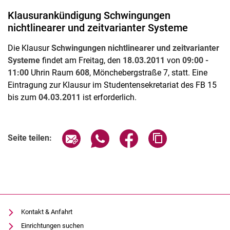
Semester- und Abschlussarbeiten
Klausurankündigung Schwingungen
nichtlinearer und zeitvarianter Systeme
Fortgeschrittenenpraktikum
Die Klausur
Schwingungen nichtlinearer und zeitvarianter
Systeme
findet am Freitag, den
18.03.2011
von
09:00 -
11:00
Uhr
in Raum
608
, Mönchebergstraße 7, statt. Eine
Eintragung zur Klausur im Studentensekretariat des FB 15
bis zum
04.03.2011
ist erforderlich.
Seite über E-Mail teilen
Seite über WhatsApp teilen (exter
Seite über Facebook teile
Adresse der Seite
Seite teilen:
Kontakt & Anfahrt
Einrichtungen suchen