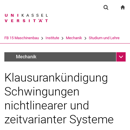
Springe direkt zu: Inhalt
Springe direkt zu: Suche
Springe direkt zu: Hauptnav
zu
Suchformul
Suchbegriff
Suchmaschine
FB 15 Maschinenbau
Institute
Mechanik
Studium und Lehre
Suchen (öffnet externen Link in einem 
Unter
Prüfungen
Mechanik
Klausurankündigung
Schwingungen
nichtlinearer und
zeitvarianter Systeme
Bachelor: Wahlpflichtfächer
Master: Wahlpflichtfächer