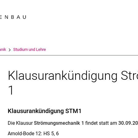
Springe direkt zu: Inhalt
Springe direkt zu: Suche
Springe direkt zu: Hauptnav
Suchmas
nik
Studium und Lehre
Klausurankündigung S
1
Klausurankündigung STM1
Die Klausur
Strömungsmechanik 1
findet statt am
30.09.2
Arnold-Bode 12: HS 5, 6