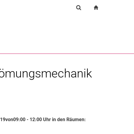
igation
zur Startseite
Suchformular
chine
Suchen (öffnet externen Link in einem neuen Fenst
trömungsmechanik
019
von
09:00 - 12:00 Uhr in den Räumen: