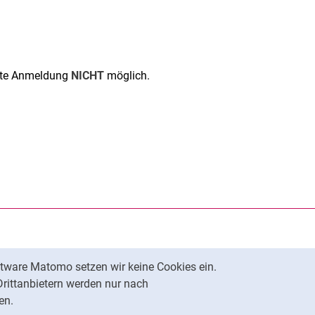
chte Anmeldung
NICHT
möglich.
rner Link, öffnet neues Fenster)
en (externer Link, öffnet neues Fenster)
te kopieren
tware Matomo setzen wir keine Cookies ein.
Nach oben
Drittanbietern werden nur nach
en.