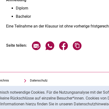
Diplom
Bachelor
Eine Teilnahme an der Klausur ist ohne vorherige fristgere
Seite über E-Mail teilen
Seite über WhatsApp teilen (exte
Seite über Facebook teil
Adresse der Sei
Seite teilen:
eichnis
Datenschutz
Barrierefreiheit
nisch notwendige Cookies. Für die Nutzungsanalyse mit der Sof
Transparenter KI-Einsatz
t keine Rückschlüsse auf einzelne Besucher*innen. Cookies von 
Impressum
Informationen hierzu finden Sie in unseren Datenschutzhinweis