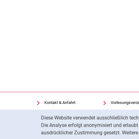
Kontakt & Anfahrt
Vorlesungsverz
Einrichtungen suchen
Uni-Bibliothek
Cookie-Hinweis
Diese Website verwendet ausschließlich tech
Stellenangebote
Moodle
Die Analyse erfolgt anonymisiert und erlaub
Cookie-Einstellungen
Panopto
ausdrücklicher Zustimmung gesetzt. Weitere 