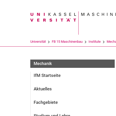
Suchbegriff
Universität
FB 15 Maschinenbau
Institute
Mecha
Prüfungen
Mechanik
IfM Startseite
Aktuelles
Fachgebiete
Studium und Lehre