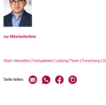
zur Mitarbeiterliste
Navigation Buttons DE
Start
|
Aktuelles
|
Fachgebiete
|
Leitung/Team
|
Forschung
|
D
Seite über E-Mail teilen
Seite über WhatsApp teilen (exter
Seite über Facebook teile
Adresse der Seite
Seite teilen: