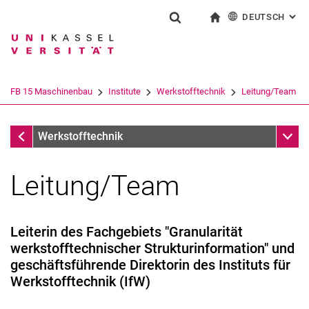
DEUTSCH
: AL
Springe direkt zu: Inhalt
Springe direkt zu: Suche
Springe direkt zu: Hauptnav
zur Startseite
Suchformular
Suchbegriff
English
Suchmaschine
FB 15 Maschinenbau
Institute
Werkstofftechnik
Leitung/Team
Suchen (öffnet externen Link in einem 
Werkstofftechnik
Unter
Werkstofftechnik
Leitung/Team
Leiterin des Fachgebiets "Granularität
werkstofftechnischer Strukturinformation" und
geschäftsführende Direktorin des Instituts für
Werkstofftechnik (IfW)