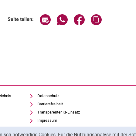
Seite über E-Mail teilen
Seite über WhatsApp teilen (exte
Seite über Facebook teil
Adresse der Sei
Seite teilen:
eichnis
Datenschutz
Barrierefreiheit
Transparenter KI-Einsatz
Impressum
nisch notwendige Cookies. Für die Nutzungsanalyse mit der Sof