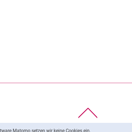
rner Link, öffnet neues Fenster)
en (externer Link, öffnet neues Fenster)
te kopieren
Nach oben
tware Matomo setzen wir keine Cookies ein.