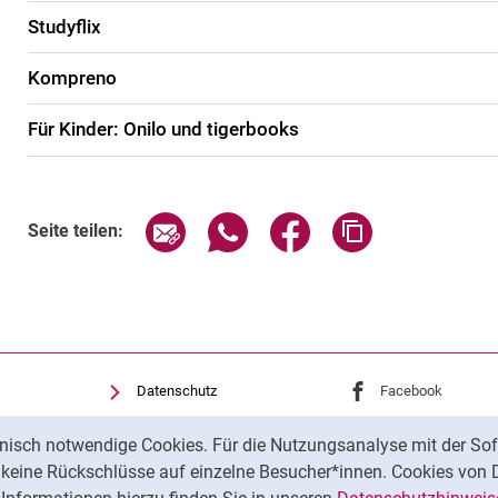
Studyflix
Kompreno
Für Kinder: Onilo und tigerbooks
Seite über E-Mail teilen
Seite über WhatsApp teilen (exte
Seite über Facebook teil
Adresse der Sei
Seite teilen:
Datenschutz
Externer Link: Univ
Facebook
(öffnet 
Barrierefreiheit
Externer Link: Univ
Youtube
(öffnet ne
nisch notwendige Cookies. Für die Nutzungsanalyse mit der Sof
Transparenter KI-Einsatz
Externer Link: Univ
Instagram
(öffnet 
t keine Rückschlüsse auf einzelne Besucher*innen. Cookies von 
Impressum