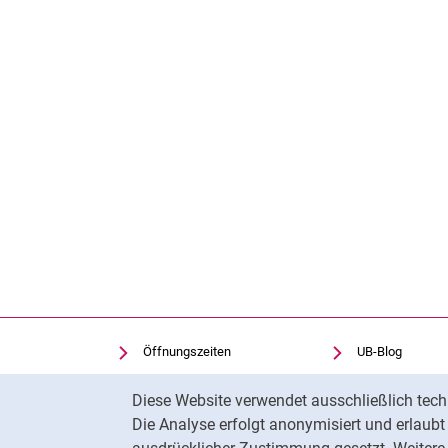
Öffnungszeiten
UB-Blog
Kontakt & Anfahrt
Redaktion
Cookie-Hinweis
Diese Website verwendet ausschließlich tech
Bibliothek A-Z
Rechtliches
Die Analyse erfolgt anonymisiert und erlaub
Cookie-Einstellungen