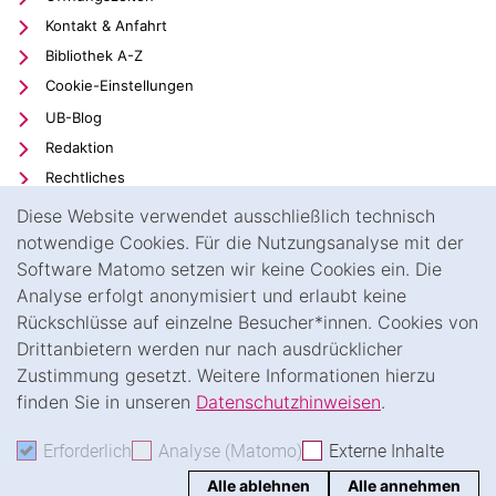
Kontakt & Anfahrt
Bibliothek A-Z
Cookie-Einstellungen
UB-Blog
Hochschulbibliografie
Redaktion
Open Access
Rechtliches
kassel university press
Cookie-Hinweis
Datenschutz
Diese Website verwendet ausschließlich technisch
Publikationsprozess
Barrierefreiheit
notwendige Cookies. Für die Nutzungsanalyse mit der
Katalog
Software Matomo setzen wir keine Cookies ein. Die
Transparenter KI-Einsatz
Schriftenreihen
Analyse erfolgt anonymisiert und erlaubt keine
Impressum
Publikationsanfrage
Rückschlüsse auf einzelne Besucher*innen. Cookies von
Externer Link: Universität Kassel auf
Facebook
(öffnet neues Fenster)
Kostenkalkulation
Drittanbietern werden nur nach ausdrücklicher
Zustimmung gesetzt. Weitere Informationen hierzu
Externer Link: Universität Kassel auf
Youtube
(öffnet neues Fenster)
Richtlinie
finden Sie in unseren
Datenschutzhinweisen
.
Externer Link: Universität Kassel auf
Instagram
(öffnet neues Fenster)
AGB
Publikationsserver KOBRA
Erforderlich
Erforderliche Cookies akzeptieren
Analyse (Matomo)
Analyse-Cookies akzepti
Externe Inhalte
: Exte
N
Publikationshinweise
Alle ablehnen
Alle annehmen