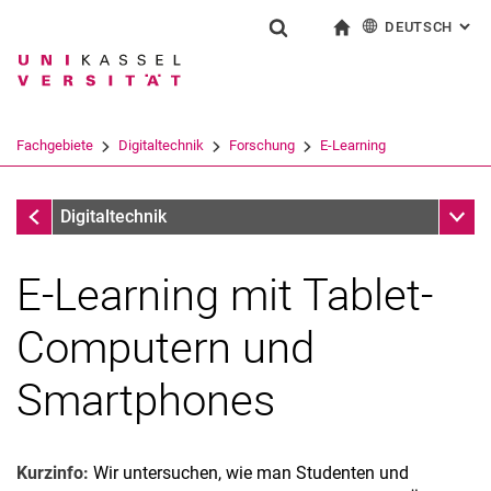
DEUTSCH
: AL
Springe direkt zu: Inhalt
Springe direkt zu: Suche
Springe direkt zu: Hauptnav
zur Startseite
Suchformular
Suchbegriff
English
Suchmaschine
Fachgebiete
Digitaltechnik
Forschung
E-Learning
Suchen (öffnet externen Link in einem 
Forschung
Unter
Digitaltechnik
E-Learning mit Tablet-
Computern und
Smartphones
Kurzinfo:
Wir untersuchen, wie man Studenten und