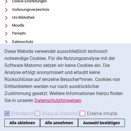
Cookie-Einstellungen
Vorlesungsverzeichnis
Uni-Bibliothek
Moodle
Panopto
Datenschutz
Cookie-Hinweis
Barrierefreiheit
Diese Website verwendet ausschließlich technisch
Transparenter KI-Einsatz
notwendige Cookies. Für die Nutzungsanalyse mit der
Software Matomo setzen wir keine Cookies ein. Die
Impressum
Analyse erfolgt anonymisiert und erlaubt keine
Externer Link: Universität Kassel auf
Facebook
(öffnet neues Fenster)
Rückschlüsse auf einzelne Besucher*innen. Cookies von
Externer Link: Universität Kassel auf
Youtube
(öffnet neues Fenster)
Drittanbietern werden nur nach ausdrücklicher
Zustimmung gesetzt. Weitere Informationen hierzu finden
Externer Link: Universität Kassel auf
Instagram
(öffnet neues Fenster)
Sie in unseren
Datenschutzhinweisen
.
Na
Erforderlich
Erforderliche Cookies akzeptieren
Analyse (Matomo)
Analyse-Cookies akzepti
Externe Inhalte
: Exte
Alle ablehnen
Alle annehmen
Auswahl bestätigen