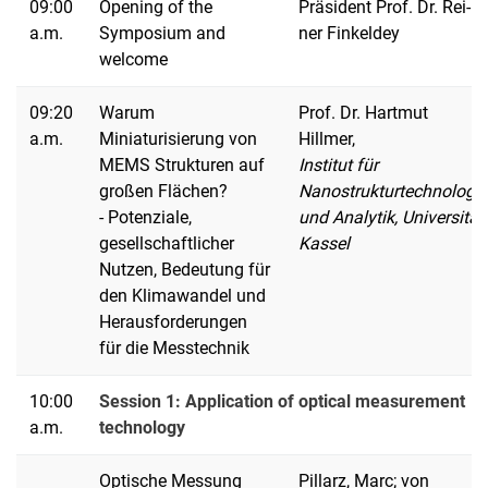
09:00
Opening of the
Prä­si­dent Prof. Dr. Rei­
a.m.
Symposium and
ner Fin­kel­dey
welcome
09:20
Warum
Prof. Dr. Hartmut
a.m.
Miniaturisierung von
Hillmer,
MEMS Strukturen auf
Institut für
großen Flächen?
Nanostrukturtechnologie
- Potenziale,
und Analytik, Universität
gesellschaftlicher
Kassel
Nutzen, Bedeutung für
den Klimawandel und
Herausforderungen
für die Messtechnik
10:00
Session 1: Application of optical measurement
a.m.
technology
Optische Messung
Pillarz, Marc; von