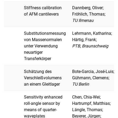
Stiffness calibration
Dannberg, Oliver;
of AFM cantilevers
Fröhlich, Thomas;
TU Ilmenau
Substitutionsmessung
Lehrmann, Katharina;
von Massenormalen
Härtig, Frank;
unter Verwendung
PTB, Braunschweig
neuartiger
Transferkörper
Schätzung des
Bote-Garcia, José-Luis;
Verschleißvolumens
Gühmann, Clemens;
an einem Gleitlager
TU Berlin
Sensitivity enhanced
Chen, Chia-Wei;
roll-angle sensor by
Hartrumpf, Matthias;
means of quarter-
Längle, Thomas;
waveplates
Beyerer, Jürgen;