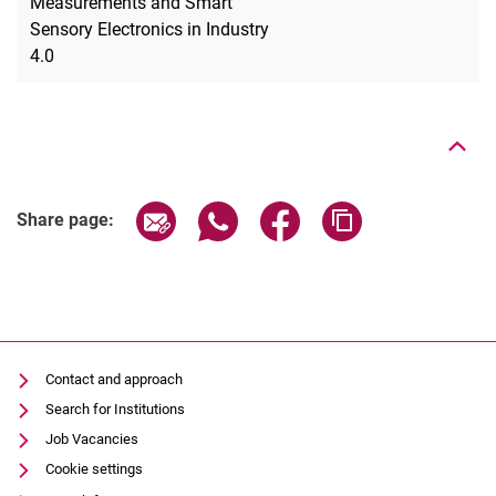
Measurements and Smart
Sensory Electronics in Industry
4.0
To top
Share page via email
Share page via WhatsApp (extern
Share page via Facebook 
Copy page addres
Share page:
Contact and approach
Search for Institutions
Job Vacancies
Cookie settings