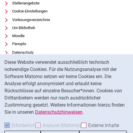
Stellenangebote
Cookie-Einstellungen
Vorlesungsverzeichnis
Uni-Bibliothek
Moodle
Panopto
Datenschutz
Cookie-Hinweis
Barrierefreiheit
Diese Website verwendet ausschließlich technisch
Transparenter KI-Einsatz
notwendige Cookies. Für die Nutzungsanalyse mit der
Software Matomo setzen wir keine Cookies ein. Die
Impressum
Analyse erfolgt anonymisiert und erlaubt keine
Externer Link: Universität Kassel auf
Facebook
(öffnet neues Fenster)
Rückschlüsse auf einzelne Besucher*innen. Cookies von
Externer Link: Universität Kassel auf
Youtube
(öffnet neues Fenster)
Drittanbietern werden nur nach ausdrücklicher
Zustimmung gesetzt. Weitere Informationen hierzu finden
Externer Link: Universität Kassel auf
Instagram
(öffnet neues Fenster)
Sie in unseren
Datenschutzhinweisen
.
Na
Erforderlich
Erforderliche Cookies akzeptieren
Analyse (Matomo)
Analyse-Cookies akzepti
Externe Inhalte
: Exte