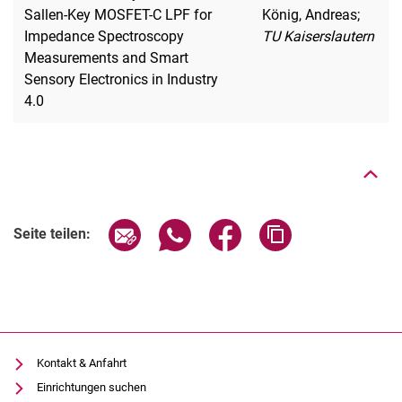
Sallen-Key MOSFET-C LPF for
König, Andreas;
Impedance Spectroscopy
TU Kaiserslautern
Measurements and Smart
Sensory Electronics in Industry
Nach oben
4.0
Seite über E-Mail teilen
Seite über WhatsApp teilen (exter
Seite über Facebook teile
Adresse der Seite
Seite teilen:
Kontakt & Anfahrt
Einrichtungen suchen