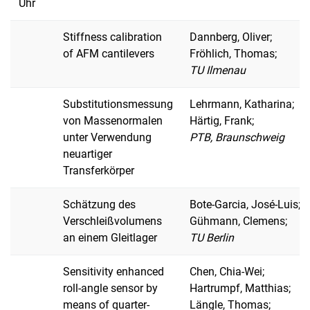
Uhr
Stiffness calibration
Dannberg, Oliver;
of AFM cantilevers
Fröhlich, Thomas;
TU Ilmenau
Substitutionsmessung
Lehrmann, Katharina;
von Massenormalen
Härtig, Frank;
unter Verwendung
PTB, Braunschweig
neuartiger
Transferkörper
Schätzung des
Bote-Garcia, José-Luis;
Verschleißvolumens
Gühmann, Clemens;
an einem Gleitlager
TU Berlin
Sensitivity enhanced
Chen, Chia-Wei;
roll-angle sensor by
Hartrumpf, Matthias;
means of quarter-
Längle, Thomas;