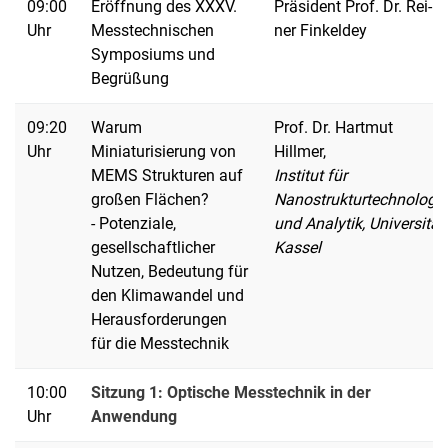
09:00
Eröffnung des XXXV.
Prä­si­dent Prof. Dr. Rei­
Uhr
Messtechnischen
ner Fin­kel­dey
Symposiums und
Begrüßung
09:20
Warum
Prof. Dr. Hartmut
Uhr
Miniaturisierung von
Hillmer,
MEMS Strukturen auf
Institut für
großen Flächen?
Nanostrukturtechnologie
- Potenziale,
und Analytik, Universität
gesellschaftlicher
Kassel
Nutzen, Bedeutung für
den Klimawandel und
Herausforderungen
für die Messtechnik
10:00
Sitzung 1: Optische Messtechnik in der
Uhr
Anwendung