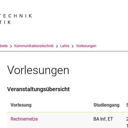
Springe direkt zu: Inhalt
Springe direkt zu: Suche
Springe direkt zu: Hauptnav
Suchmas
biete
Kommunikationstechnik
Lehre
Vorlesungen
Vorlesungen
Veranstaltungsübersicht
Vorlesung
Studiengang
Rechnernetze
BA Inf, ET