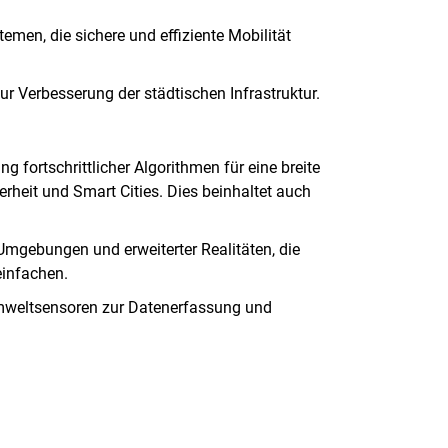
en, die sichere und effiziente Mobilität
r Verbesserung der städtischen Infrastruktur.
g fortschrittlicher Algorithmen für eine breite
rheit und Smart Cities. Dies beinhaltet auch
r Umgebungen und erweiterter Realitäten, die
einfachen.
mweltsensoren zur Datenerfassung und
rner Link, öffnet neues Fenster)
en (externer Link, öffnet neues Fenster)
te kopieren