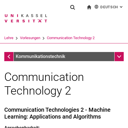
DEUTSCH
: AL
Springe direkt zu: Inhalt
Springe direkt zu: Suche
Springe direkt zu: Hauptnav
zur Startseite
Suchformular
Suchbegriff
English
Suchmaschine
Lehre
Vorlesungen
Communication Technology 2
Suchen (öffnet externen Link in einem 
Vorlesungen
Unter
Kommunikationstechnik
Communication
Technology 2
Communication Technologies 2 - Machine
Learning: Applications and Algorithms
Vorlesungen
Anrechenbarkeit:
Rechnernetze