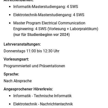
Mobile Computing
Informatik-Masterstudiengang: 4 SWS
Communication Technology 1
Elektrotechnik-Masterstudiengang: 4 SWS
Communication Technology 2
Master Program Electrical Communication
Codecamp Context-Awareness 1 (sose)
Engineering: 4 SWS (Vorlesung + Laborpraktikum)
Codecamp Context-Awareness 1 (wise)
(
nur für Studienbeginn vor 2024
)
Codecamp Context-Awareness 2 (sose)
Lehrveranstaltungen:
Codecamp Context-Awareness 2 (wise)
Donnerstags 11:00 bis 12:30 Uhr
Arbeiten
Vorlesungsart:
Dokument-Vorlagen
Programmierteil und Präsentationen
Sprache:
Nach Absprache
Angesprochener Hörerkreis:
Informatik - Technische Informatik
Elektrotechnik - Nachrichtentechnik