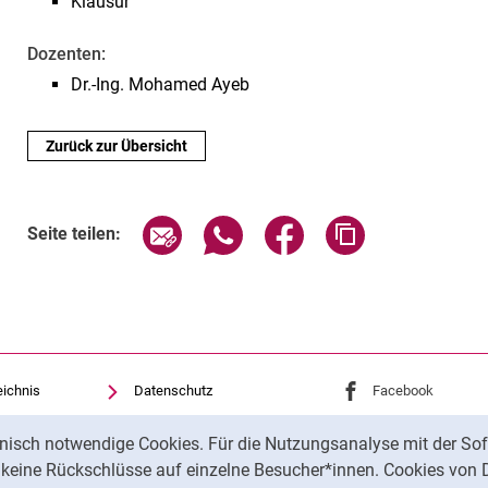
Klausur
Dozenten:
Dr.-Ing. Mohamed Ayeb
Zurück zur Übersicht
Seite über E-Mail teilen
Seite über WhatsApp teilen (exte
Seite über Facebook teil
Adresse der Sei
Seite teilen:
eichnis
Datenschutz
Externer Link: Univ
Facebook
(öffnet 
Barrierefreiheit
Externer Link: Univ
Youtube
(öffnet ne
nisch notwendige Cookies. Für die Nutzungsanalyse mit der Sof
Transparenter KI-Einsatz
Externer Link: Univ
Instagram
(öffnet 
t keine Rückschlüsse auf einzelne Besucher*innen. Cookies von 
Impressum