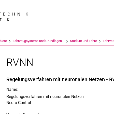
Springe direkt zu: Inhalt
Springe direkt zu: Suche
Springe direkt zu: Hauptnav
Suchmas
biete
Fahrzeugsysteme und Grundlagen...
Studium und Lehre
Lehrver
RVNN
Regelungsverfahren mit neuronalen Netzen - R
Name:
Regelungsverfahren mit neuronalen Netzen
Neuro-Control