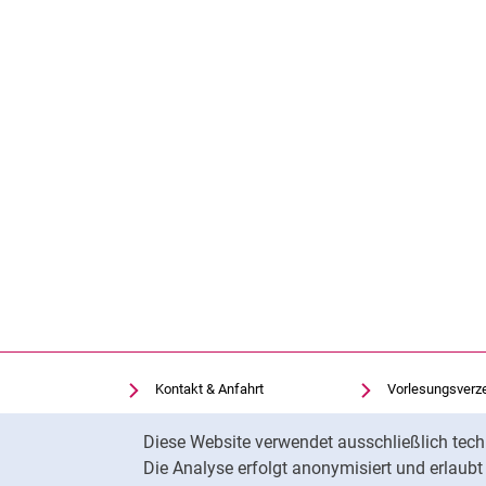
Kontakt & Anfahrt
Vorlesungsverz
Einrichtungen suchen
Uni-Bibliothek
Cookie-Hinweis
Diese Website verwendet ausschließlich tech
Stellenangebote
Moodle
Die Analyse erfolgt anonymisiert und erlaub
Cookie-Einstellungen
Panopto