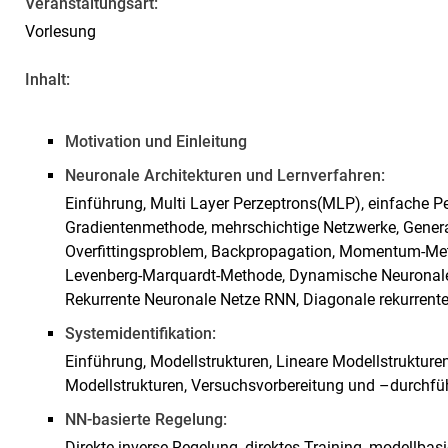
Veranstaltungsart:
Vorlesung
Inhalt:
Motivation und Einleitung
Neuronale Architekturen und Lernverfahren:
Einführung, Multi Layer Perzeptrons(MLP), einfache Pe
Gradientenmethode, mehrschichtige Netzwerke, Genera
Overfittingsproblem, Backpropagation, Momentum-Met
Levenberg-Marquardt-Methode, Dynamische Neuronale
Rekurrente Neuronale Netze RNN, Diagonale rekurren
Systemidentifikation:
Einführung, Modellstrukturen, Lineare Modellstrukturen
Modellstrukturen, Versuchsvorbereitung und –durchfüh
NN-basierte Regelung:
Direkte inverse Regelung, direktes Training, modellbasi