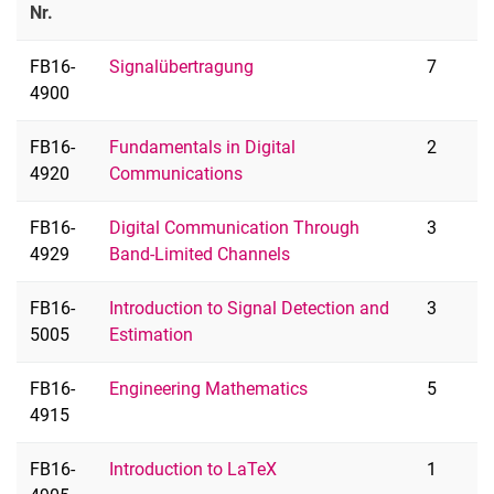
Nr.
Projektarbeiten
Bachelor-/Masterarbeiten
FB16-
Signalübertragung
7
4900
FB16-
Fundamentals in Digital
2
4920
Communications
FB16-
Digital Communication Through
3
4929
Band-Limited Channels
FB16-
Introduction to Signal Detection and
3
5005
Estimation
FB16-
Engineering Mathematics
5
4915
FB16-
Introduction to LaTeX
1