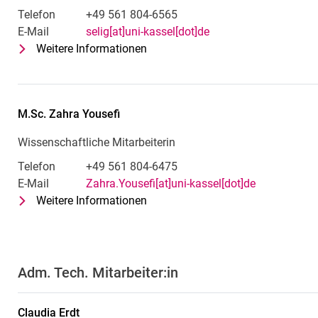
Telefon
+49 561 804-6565
E-Mail
selig[at]uni-kassel[dot]de
Weitere Informationen
zu Dr.-Ing. Marc Selig
Wissenschaftlicher Mitarbeiter
M.Sc.
Zahra
Yousefi
Wissenschaftliche Mitarbeiterin
Telefon
+49 561 804-6475
E-Mail
Zahra.Yousefi[at]uni-kassel[dot]de
Weitere Informationen
zu M.Sc. Zahra Yousefi
Wissenschaftliche Mitarbeiterin
Adm. Tech. Mitarbeiter:in
Claudia
Erdt