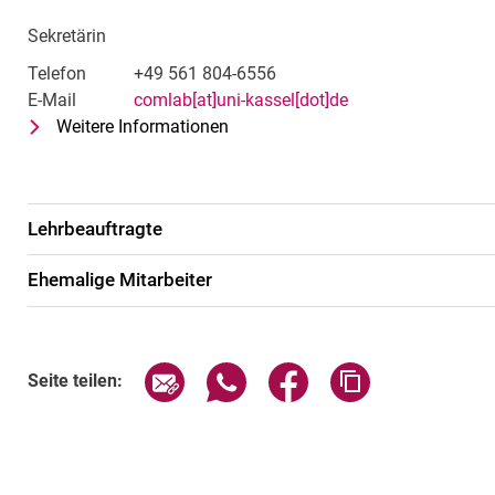
Sekretärin
Telefon
+49 561 804-6556
E-Mail
comlab[at]uni-kassel[dot]de
Weitere Informationen
zu Claudia Erdt
Sekretärin
Lehrbeauftragte
Ehe­ma­li­ge Mit­ar­bei­ter
Seite über E-Mail teilen
Seite über WhatsApp teilen (exte
Seite über Facebook teil
Adresse der Sei
Seite teilen: