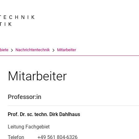
Springe direkt zu: Inhalt
Springe direkt zu: Suche
Springe direkt zu: Hauptnav
Suchmas
biete
Nachrichtentechnik
Mitarbeiter
Mitarbeiter
Professor:in
Prof. Dr. sc. techn.
Dirk
Dahlhaus
Leitung Fachgebiet
Telefon
+49 561 804-6326