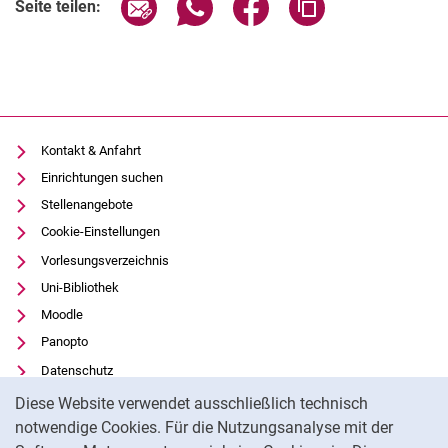
Seite über E-Mail teilen
Seite über WhatsApp teilen (exter
Seite über Facebook teile
Adresse der Seite
Seite teilen:
Kontakt & Anfahrt
Einrichtungen suchen
Stellenangebote
Cookie-Einstellungen
Vorlesungsverzeichnis
Uni-Bibliothek
Moodle
Panopto
Datenschutz
Cookie-Hinweis
Barrierefreiheit
Diese Website verwendet ausschließlich technisch
Transparenter KI-Einsatz
notwendige Cookies. Für die Nutzungsanalyse mit der