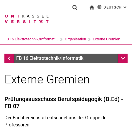
DEUTSCH
: AL
Springe direkt zu: Inhalt
Springe direkt zu: Suche
Springe direkt zu: Hauptnav
zur Startseite
Suchformular
Suchbegriff
English
Suchmaschine
FB 16 Elektrotechnik/Informati...
Organisation
Externe Gremien
Suchen (öffnet externen Link in einem 
Organisation
Unter
FB 16 Elektrotechnik/Informatik
Externe Gremien
Prüfungsausschuss Berufspädagogik (B.Ed) -
FB 07
Der Fachbereichsrat entsendet aus der Gruppe der
Dekanat
Professoren:
Geschäftsstelle