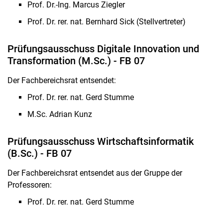
Prof. Dr.-Ing. Marcus Ziegler
Fachbereichsreferat
Prof. Dr. rer. nat. Bernhard Sick (Stellvertreter)
Studienservice
Qualitätssicherung in Studium und Lehre
Prüfungsausschuss Digitale Innovation und
Fachbereichsrat
Transformation (M.Sc.) - FB 07
Ausschüsse
Der Fachbereichsrat entsendet:
Beauftragte
Externe Gremien
Prof. Dr. rer. nat. Gerd Stumme
Zweitmitglieder FB 16
M.Sc. Adrian Kunz
Fachschaft
Frauen- und Gleichstellungsbeauftragte
Prüfungsausschuss Wirtschaftsinformatik
(B.Sc.) - FB 07
Hausmeisterei
International
Der Fachbereichsrat entsendet aus der Gruppe der
Professoren:
Prof. Dr. rer. nat. Gerd Stumme