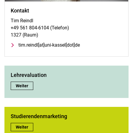
Kontakt
Tim Reindl
+49 561 804-6104 (Telefon)
1327 (Raum)
tim.reindl[at]uni-kassel[dot]de
Lehrevaluation
Lehrevaluation:
Weiter
Studierendenmarketing
Studierendenmarketing:
Weiter