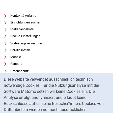
Kontakt & Anfahrt
Einrichtungen suchen
Stellenangebote
Cookie-Einstellungen
Vorlesungsverzeichnis
Uni-Bibliothek
Moodle
Panopto
Datenschutz
Cookie-Hinweis
Barrierefreiheit
Diese Website verwendet ausschließlich technisch
Transparenter KI-Einsatz
notwendige Cookies. Für die Nutzungsanalyse mit der
Software Matomo setzen wir keine Cookies ein. Die
Impressum
Analyse erfolgt anonymisiert und erlaubt keine
Externer Link: Universität Kassel auf
Facebook
(öffnet neues Fenster)
Rückschlüsse auf einzelne Besucher*innen. Cookies von
Externer Link: Universität Kassel auf
Youtube
(öffnet neues Fenster)
Drittanbietern werden nur nach ausdrücklicher