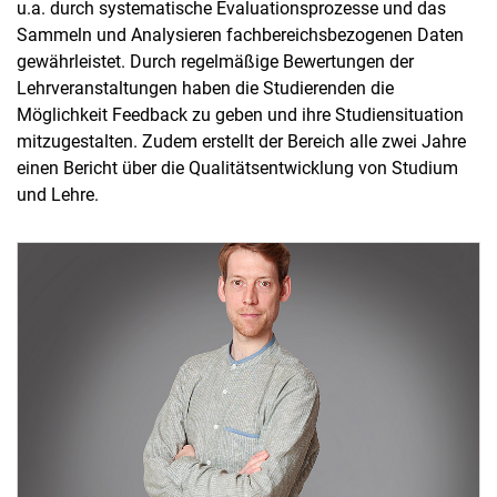
u.a. durch systematische Evaluationsprozesse und das
Fachbereichsreferat
Sammeln und Analysieren fachbereichsbezogenen Daten
gewährleistet. Durch regelmäßige Bewertungen der
Studienservice
Lehrveranstaltungen haben die Studierenden die
Qualitätssicherung in Studium und Lehre
Möglichkeit Feedback zu geben und ihre Studiensituation
Studierendenmarketing
mitzugestalten. Zudem erstellt der Bereich alle zwei Jahre
Bachelor- und Mastersurveys
einen Bericht über die Qualitätsentwicklung von Studium
Lehrevaluation
und Lehre.
Fachbereichsrat
Ausschüsse
Beauftragte
Externe Gremien
Zweitmitglieder FB 16
Fachschaft
Frauen- und Gleichstellungsbeauftragte
Hausmeisterei
International