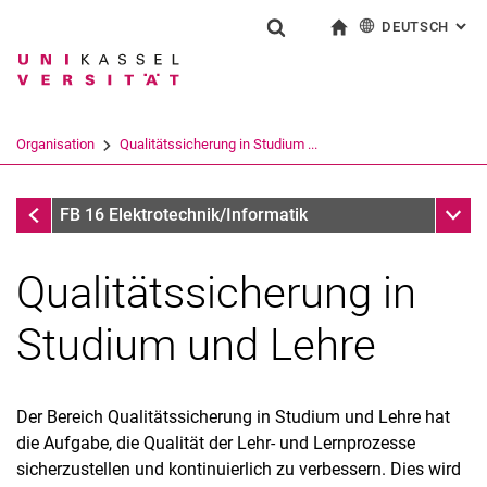
DEUTSCH
: AL
Springe direkt zu: Inhalt
Springe direkt zu: Suche
Springe direkt zu: Hauptnav
zur Startseite
Suchformular
Suchbegriff
English
Suchmaschine
Organisation
Qualitätssicherung in Studium ...
Suchen (öffnet externen Link in einem 
Organisation
Unter
FB 16 Elektrotechnik/Informatik
Qualitätssicherung in
Studium und Lehre
Der Bereich Qualitätssicherung in Studium und Lehre hat
die Aufgabe, die Qualität der Lehr- und Lernprozesse
Dekanat
sicherzustellen und kontinuierlich zu verbessern. Dies wird
Geschäftsstelle