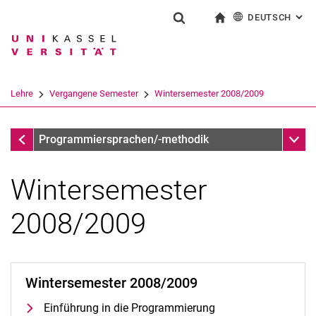
DEUTSCH
: AL
Springe direkt zu: Inhalt
Springe direkt zu: Suche
Springe direkt zu: Hauptnav
zur Startseite
Suchformular
Suchbegriff
English
Suchmaschine
Lehre
Vergangene Semester
Wintersemester 2008/2009
Suchen (öffnet externen Link in einem 
Vergangene Semester
Unter
Programmiersprachen/-methodik
Wintersemester
2008/2009
Wintersemester 2008/2009
Wintersemester 2026/2027
Einführung in die Programmierung
Vergangene Semester