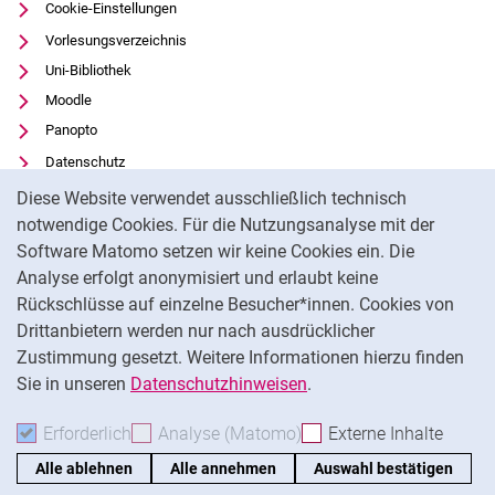
Cookie-Einstellungen
Sommersemester 2018
Vorlesungsverzeichnis
Wintersemester 2017/2018
Uni-Bibliothek
Sommersemester 2017
Moodle
Wintersemester 2016/2017
Panopto
Sommersemester 2016
Datenschutz
Cookie-Hinweis
Wintersemester 2015/2016
Barrierefreiheit
Diese Website verwendet ausschließlich technisch
Sommersemester 2015
Transparenter KI-Einsatz
notwendige Cookies. Für die Nutzungsanalyse mit der
Wintersemester 2014/2015
Software Matomo setzen wir keine Cookies ein. Die
Impressum
Analyse erfolgt anonymisiert und erlaubt keine
Sommersemester 2014
Externer Link: Universität Kassel auf
Facebook
(öffnet neues Fenster)
Rückschlüsse auf einzelne Besucher*innen. Cookies von
Wintersemester 2013/2014
Externer Link: Universität Kassel auf
Youtube
(öffnet neues Fenster)
Drittanbietern werden nur nach ausdrücklicher
Sommersemester 2013
Zustimmung gesetzt. Weitere Informationen hierzu finden
Externer Link: Universität Kassel auf
Instagram
(öffnet neues Fenster)
Wintersemester 2012/2013
Sie in unseren
Datenschutzhinweisen
.
Sommersemester 2012
Na
Erforderlich
Erforderliche Cookies akzeptieren
Analyse (Matomo)
Analyse-Cookies akzepti
Externe Inhalte
: Exte
Wintersemester 2011/2012
Sommersemester 2011
Alle ablehnen
Alle annehmen
Auswahl bestätigen
Wintersemester 2010/2011