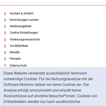
Dr. Mia Reitz
Rüdiger Nather
Kontakt & Anfahrt
Alumni
Einrichtungen suchen
Dr. Jonas Posner
Stellenangebote
Marco Bungart
Cookie-Einstellungen
Kai Liebel
Vorlesungsverzeichnis
Nikolas Luke
Uni-Bibliothek
Jens Breitbart
Moodle
Michael Lesniak
Panopto
Bjoern Knafla
Datenschutz
Raffaele Biscosi
Cookie-Hinweis
Barrierefreiheit
Diese Website verwendet ausschließlich technisch
Christiane Becker
Transparenter KI-Einsatz
notwendige Cookies. Für die Nutzungsanalyse mit der
Matthias Hagen
Software Matomo setzen wir keine Cookies ein. Die
Impressum
Riyadh Hossain
Analyse erfolgt anonymisiert und erlaubt keine
Beliz Senyüz
Externer Link: Universität Kassel auf
Facebook
(öffnet neues Fenster)
Rückschlüsse auf einzelne Besucher*innen. Cookies von
Malte Zahn
Externer Link: Universität Kassel auf
Youtube
(öffnet neues Fenster)
Drittanbietern werden nur nach ausdrücklicher