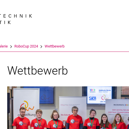
Springe direkt zu: Inhalt
Springe direkt zu: Suche
Springe direkt zu: Hauptnav
Suchmas
alerie
RoboCup 2024
Wettbewerb
Wettbewerb