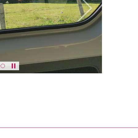
weiter
Karussell anhalten / abspielen
rner Link, öffnet neues Fenster)
en (externer Link, öffnet neues Fenster)
te kopieren