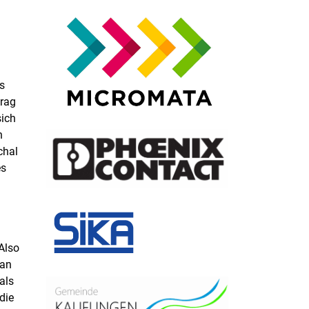
s
trag
sich
n
chal
ès
Also
 an
als
die