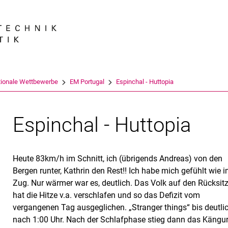
Springe direkt zu: Inhalt
Springe direkt zu: Suche
Springe direkt zu: Hauptnav
Suchmas
tionale Wettbewerbe
EM Portugal
Espinchal - Huttopia
Espinchal - Huttopia
Heute 83km/h im Schnitt, ich (übrigends Andreas) von den
Bergen runter, Kathrin den Rest!! Ich habe mich gefühlt wie 
Zug. Nur wärmer war es, deutlich. Das Volk auf den Rücksit
hat die Hitze v.a. verschlafen und so das Defizit vom
vergangenen Tag ausgeglichen. „Stranger things“ bis deutli
nach 1:00 Uhr. Nach der Schlafphase stieg dann das Kängu