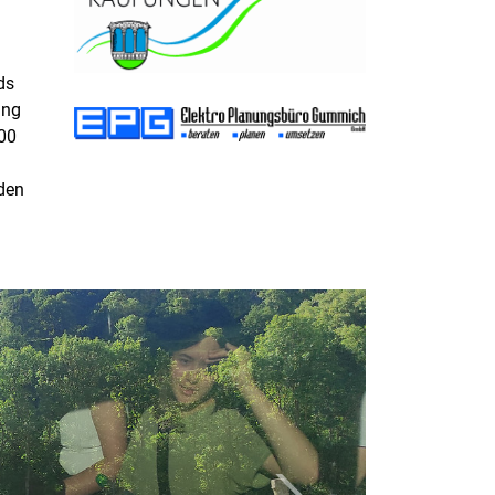
ds
ang
000
t
nden