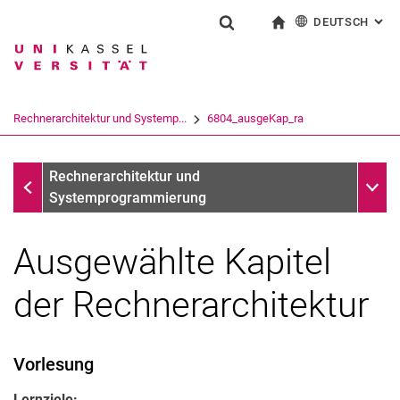
DEUTSCH
: AL
Springe direkt zu: Inhalt
Springe direkt zu: Suche
Springe direkt zu: Hauptnav
zur Startseite
Suchformular
Suchbegriff
English
Suchmaschine
Rechnerarchitektur und Systemp...
6804_ausgeKap_ra
Suchen (öffnet externen Link in einem 
Fachgebiete
Unter
Rechnerarchitektur und
Systemprogrammierung
Ausgewählte Kapitel
der Rechnerarchitektur
Vorlesung
Lernziele: