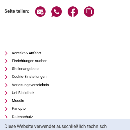
Seite über E-Mail teilen
Seite über WhatsApp teilen (exter
Seite über Facebook teile
Adresse der Seite
Seite teilen:
Kontakt & Anfahrt
Einrichtungen suchen
Stellenangebote
Cookie-Einstellungen
Vorlesungsverzeichnis
Uni-Bibliothek
Moodle
Panopto
Datenschutz
Cookie-Hinweis
Barrierefreiheit
Diese Website verwendet ausschließlich technisch