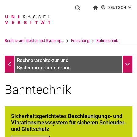
DEUTSCH
: AL
Springe direkt zu: Inhalt
Springe direkt zu: Suche
Springe direkt zu: Hauptnav
zur Startseite
Suchformular
Suchbegriff
English
Suchmaschine
Rechnerarchitektur und Systemp...
Forschung
Bahntechnik
Suchen (öffnet externen Link in einem 
Forschung
Unter
Rechnerarchitektur und
Systemprogrammierung
Bahntechnik
Sicherheitsgerichtetes Beschleunigungs- und
Vibrationsmesssystem für sicheren Schleuder-
und Gleitschutz