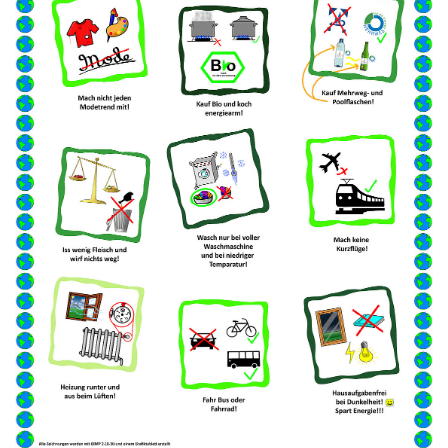
2024
2023
2022
Tabellen
Solar Boote
Ultraleicht Solarmobile
SolaRobots
Ferngelenkte Solar-Mobile
Preisverleihung
Plakate Solar-Boote
Plakate SolaRobots
Plakate Ultraleicht Solar-Mobile
Plakate Ferngelenkte Solar-Mobile