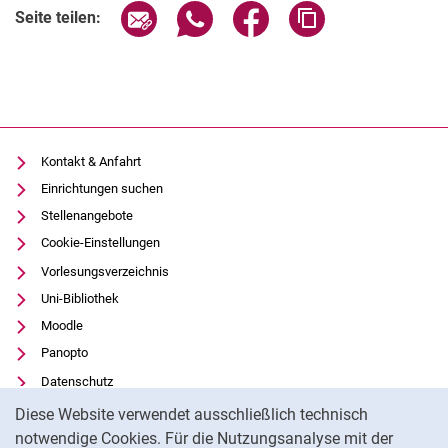
Seite über E-Mail teilen
Seite über WhatsApp teilen (exter
Seite über Facebook teile
Adresse der Seite
Seite teilen:
Kontakt & Anfahrt
Einrichtungen suchen
Stellenangebote
Cookie-Einstellungen
Vorlesungsverzeichnis
Uni-Bibliothek
Moodle
Panopto
Datenschutz
Cookie-Hinweis
Barrierefreiheit
Diese Website verwendet ausschließlich technisch
Transparenter KI-Einsatz
notwendige Cookies. Für die Nutzungsanalyse mit der