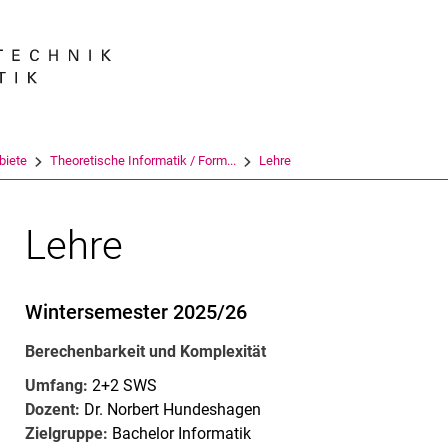
Springe direkt zu: Inhalt
Springe direkt zu: Suche
Springe direkt zu: Hauptnav
Suchmas
biete
Theoretische Informatik / Form...
Lehre
Lehre
Wintersemester 2025/26
Berechenbarkeit und Komplexität
Umfang:
2+2 SWS
Dozent:
Dr. Norbert Hundeshagen
Zielgruppe:
Bachelor Informatik