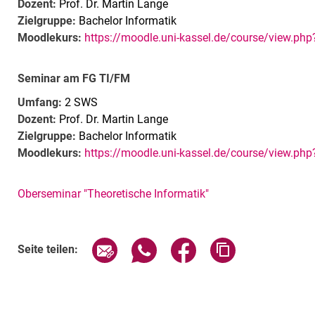
Dozent:
Prof. Dr. Martin Lange
Zielgruppe:
Bachelor Informatik
Moodlekurs:
https://moodle.uni-kassel.de/course/view.ph
Seminar am FG TI/FM
Umfang:
2 SWS
Dozent:
Prof. Dr. Martin Lange
Zielgruppe:
Bachelor Informatik
Moodlekurs:
https://moodle.uni-kassel.de/course/view.ph
Oberseminar "Theoretische Informatik"
Seite über E-Mail teilen
Seite über WhatsApp teilen (exte
Seite über Facebook teil
Adresse der Sei
Seite teilen: