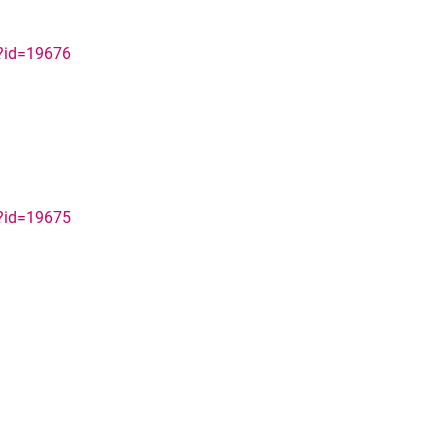
p?id=19676
p?id=19675
rner Link, öffnet neues Fenster)
en (externer Link, öffnet neues Fenster)
te kopieren