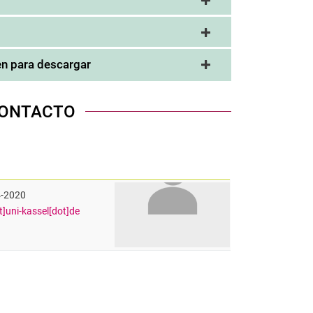
en para descargar
CONTACTO
4-2020
at]uni-kassel[dot]de
nal link, opens in a new window)
k (external link, opens in a new window)
ess to clipboard