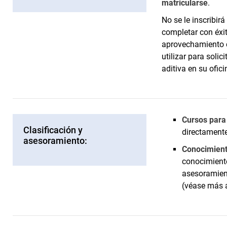
matricularse
.
No se le inscribi
completar con éxito
aprovechamiento 
utilizar para soli
aditiva en su ofi
Cursos para 
Clasificación y
directamente
asesoramiento:
Conocimient
conocimient
asesoramien
(véase más 