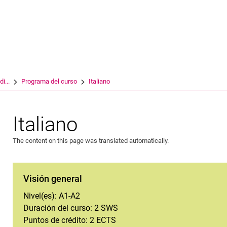
Jump directly to: content
Jump directly to: search
Jump directly to: main navi
Search e
i...
Programa del curso
Italiano
Italiano
The content on this page was translated automatically.
Visión general
Nivel(es): A1-A2
Duración del curso: 2 SWS
Puntos de crédito: 2 ECTS