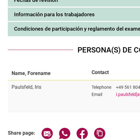
Información para los trabajadores
Condiciones de participación y reglamento del exam
PERSONA(S) DE 
Contact
Name, Forename
Paulsfeld
,
Iris
Telephone
+49 561 80
Email
i.paulsfeld[
Share page via email
Share page via WhatsApp (exter
Share page via Faceboo
Copy page addr
Share page: