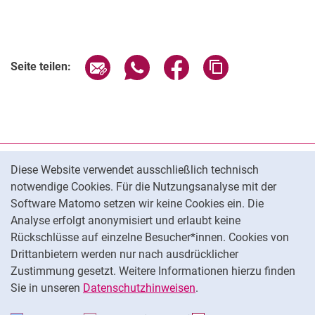
Seite über E-Mail teilen
Seite über WhatsApp teilen (exter
Seite über Facebook teile
Adresse der Seite
Seite teilen:
Cookie-Hinweis
Datenschutz
Diese Website verwendet ausschließlich technisch
notwendige Cookies. Für die Nutzungsanalyse mit der
Barrierefreiheit
Software Matomo setzen wir keine Cookies ein. Die
Transparenter KI-Einsatz
Analyse erfolgt anonymisiert und erlaubt keine
Impressum
Rückschlüsse auf einzelne Besucher*innen. Cookies von
Cookie-Einstellungen
Drittanbietern werden nur nach ausdrücklicher
Zustimmung gesetzt. Weitere Informationen hierzu finden
Sie in unseren
Datenschutzhinweisen
.
Na