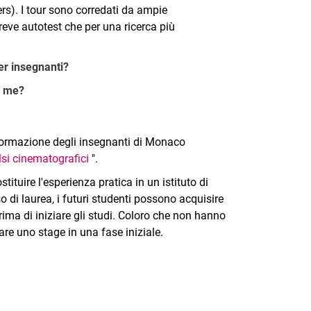
rs). I tour sono corredati da ampie
reve autotest che per una ricerca più
er insegnanti?
r me?
a formazione degli insegnanti di Monaco
si cinematografici
".
ituire l'esperienza pratica in un istituto di
 di laurea, i futuri studenti possono acquisire
ima di iniziare gli studi. Coloro che non hanno
are uno stage in una fase iniziale.
nal link, opens in a new window)
k (external link, opens in a new window)
ess to clipboard