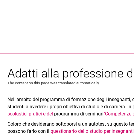
Jump directly to: content
Jump directly to: search
Jump directly to: main navi
Search e
Adatti alla professione 
The content on this page was translated automatically.
Nell'ambito del programma di formazione degli insegnanti, ci
studenti a rivedere i propri obiettivi di studio e di carriera. I
scolastici pratici
e del
programma di seminari
"Competenze di
Coloro che desiderano sottoporsi a un autotest su questo tem
possono farlo con il
questionario dello studio per insegnant