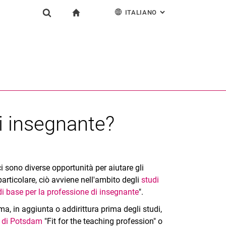
ITALIANO
: ALTERNATIVE PAG
gation
alla pagina iniziale
Istituzione
Show search form
ngine
Deutsch
English
Español
Search (opens an external link in a new window)
Français
di insegnante?
 sono diverse opportunità per aiutare gli
n particolare, ciò avviene nell'ambito degli
studi
 base per la professione di insegnante
".
a, in aggiunta o addirittura prima degli studi,
i di Potsdam
"Fit for the teaching profession" o