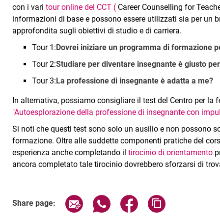
con i vari
tour online del CCT
(
Career Counselling for Teache
informazioni di base e possono essere utilizzati sia per un b
approfondita sugli obiettivi di studio e di carriera.
Tour 1:
Dovrei iniziare un programma di formazione p
Tour 2:
Studiare per diventare insegnante è giusto pe
Tour 3:
La professione di insegnante è adatta a me?
In alternativa, possiamo consigliare il test del Centro per l
"Autoesplorazione della professione di insegnante con impul
Si noti che questi test sono solo un ausilio e non possono sost
formazione. Oltre alle suddette componenti pratiche del corso
esperienza anche completando il
tirocinio di orientamento
pr
ancora completato tale tirocinio dovrebbero sforzarsi di trov
Share page via email
Share page via WhatsApp (exter
Share page via Faceboo
Copy page addr
Share page: