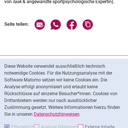
von
task
& angewandte sportpsychologische Expertin).
Seite über E-Mail teilen
Seite über WhatsApp teilen (exter
Seite über Facebook teile
Adresse der Seite
Seite teilen:
Cookie-Hinweis
Datenschutz
Diese Website verwendet ausschließlich technisch
notwendige Cookies. Für die Nutzungsanalyse mit der
Barrierefreiheit
Software Matomo setzen wir keine Cookies ein. Die
Transparenter KI-Einsatz
Analyse erfolgt anonymisiert und erlaubt keine
Impressum
Rückschlüsse auf einzelne Besucher*innen. Cookies von
Cookie-Einstellungen
Drittanbietern werden nur nach ausdrücklicher
Zustimmung gesetzt. Weitere Informationen hierzu finden
Sie in unseren
Datenschutzhinweisen
.
Na
Erforderlich
Erforderliche Cookies akzeptieren
Analyse (Matomo)
Analyse-Cookies akzepti
Externe Inhalte
: Exte