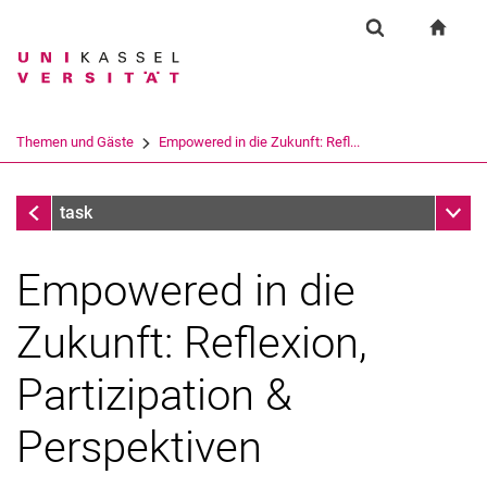
Springe direkt zu: Inhalt
Springe direkt zu: Suche
Springe direkt zu: Hauptnav
zur S
Einrichtung
Suchformular
Suchbegriff
Suchmaschine
Themen und Gäste
Empowered in die Zukunft: Refl...
Suchen (öffnet externen Link in einem 
Themen und Gäste
Unter
task
Empowered in die
Zukunft: Reflexion,
Partizipation &
Perspektiven