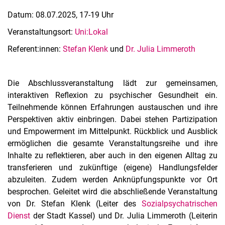
Themen und Gäste
Datum: 08.07.2025, 17-19 Uhr
Psychische Gesundheit - Was ist das überhaupt?
Veranstaltungsort:
Uni:Lokal
Psychische Gesundheit im Wandel des Lebens
Referent:innen:
Stefan Klenk
und
Dr. Julia Limmeroth
Glücklich essen? - Wie Essen deine Stimmung beeinflusst!
Uni in Bewegung - Psychisch fit durch Bewegung
Work-Life-SLEEP-Balance
Die Abschlussveranstaltung lädt zur gemeinsamen,
interaktiven Reflexion zu psychischer Gesundheit ein.
Empowered in die Zukunft: Reflexion, Partizipation &
Perspektiven
Teilnehmende können Erfahrungen austauschen und ihre
Psychische Gesundheit
Perspektiven aktiv einbringen. Dabei stehen Partizipation
und Empowerment im Mittelpunkt. Rückblick und Ausblick
Beratungsstellen
ermöglichen die gesamte Veranstaltungsreihe und ihre
Zusammenfassung zu Mind Matters
Inhalte zu reflektieren, aber auch in den eigenen Alltag zu
transferieren und zukünftige (eigene) Handlungsfelder
abzuleiten. Zudem werden Anknüpfungspunkte vor Ort
besprochen. Geleitet wird die abschließende Veranstaltung
von Dr. Stefan Klenk (Leiter des
Sozialpsychatrischen
Dienst
der Stadt Kassel) und Dr. Julia Limmeroth (Leiterin