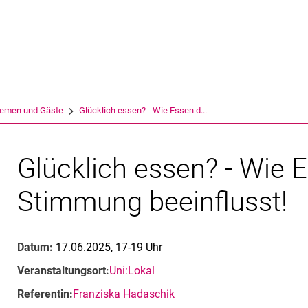
Springe direkt zu: Inhalt
Springe direkt zu: Suche
Springe direkt zu: Hauptnav
Suchmas
emen und Gäste
Glücklich essen? - Wie Essen d...
Glücklich essen? - Wie 
Stimmung beeinflusst!
Datum:
17.06.2025, 17-19 Uhr
Veranstaltungsort:
Uni:Lokal
Referentin:
Franziska Hadaschik