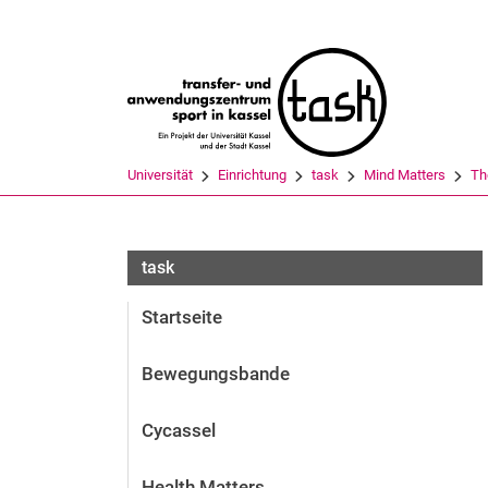
Suchbegriff
Universität
Einrichtung
task
Mind Matters
Th
task
Startseite
Bewegungsbande
Cycassel
Health Matters