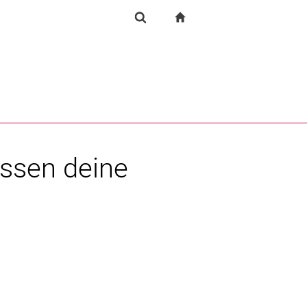
igation
zur Startseite
Einrichtung
Suchformular
chine
Suchen (öffnet externen Link in einem neuen Fenst
Essen deine