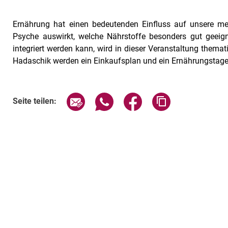
Ernährung hat einen bedeutenden Einfluss auf unsere me
Psyche auswirkt, welche Nährstoffe besonders gut geeig
integriert werden kann, wird in dieser Veranstaltung thema
Hadaschik werden ein Einkaufsplan und ein Ernährungstageb
Seite über E-Mail teilen
Seite über WhatsApp teilen (exte
Seite über Facebook teil
Adresse der Sei
Seite teilen: