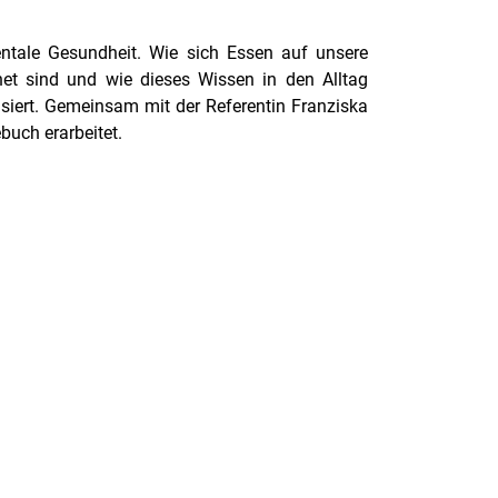
ntale Gesundheit. Wie sich Essen auf unsere
net sind und wie dieses Wissen in den Alltag
tisiert. Gemeinsam mit der Referentin Franziska
uch erarbeitet.
rner Link, öffnet neues Fenster)
en (externer Link, öffnet neues Fenster)
te kopieren