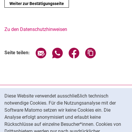
Zu den Datenschutzhinweisen
Seite über E-Mail teilen
Seite über WhatsApp teilen (exter
Seite über Facebook teile
Adresse der Seite
Seite teilen:
Cookie-Hinweis
Datenschutz
Diese Website verwendet ausschließlich technisch
notwendige Cookies. Für die Nutzungsanalyse mit der
Barrierefreiheit
Software Matomo setzen wir keine Cookies ein. Die
Transparenter KI-Einsatz
Analyse erfolgt anonymisiert und erlaubt keine
Impressum
Rückschlüsse auf einzelne Besucher*innen. Cookies von
Cookie-Einstellungen
Drittanbietern werden nur nach ausdrücklicher