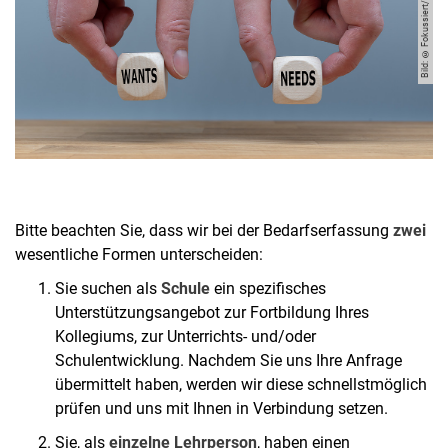
Bild: © Fokussiert/stock.adobe.com
Uni4School und Abrufangebote
Studiengänge zur Weiterbildung
Anmeldung zu einem Fortbildungsangebot
Fortbildungsbedarf: Sie suchen, wir bieten
Bitte beachten Sie, dass wir bei der Bedarfserfassung
zwei
wesentliche Formen unterscheiden:
Sie suchen als
Schule
ein spezifisches
Unterstützungsangebot zur Fortbildung Ihres
Kollegiums, zur Unterrichts- und/oder
Schulentwicklung. Nachdem Sie uns Ihre Anfrage
übermittelt haben, werden wir diese schnellstmöglich
prüfen und uns mit Ihnen in Verbindung setzen.
Sie, als
einzelne Lehrperson
, haben einen