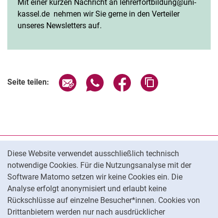
Mit einer kurzen Nachricht an lehrerfortbildung@uni-
kassel.de nehmen wir Sie gerne in den Verteiler
unseres Newsletters auf.
Seite über E-Mail teilen
Seite über WhatsApp teilen (exter
Seite über Facebook teile
Adresse der Seite
Seite teilen:
Cookie-Hinweis
Datenschutz
Diese Website verwendet ausschließlich technisch
notwendige Cookies. Für die Nutzungsanalyse mit der
Barrierefreiheit
Software Matomo setzen wir keine Cookies ein. Die
Transparenter KI-Einsatz
Analyse erfolgt anonymisiert und erlaubt keine
Impressum
Rückschlüsse auf einzelne Besucher*innen. Cookies von
Cookie-Einstellungen
Drittanbietern werden nur nach ausdrücklicher