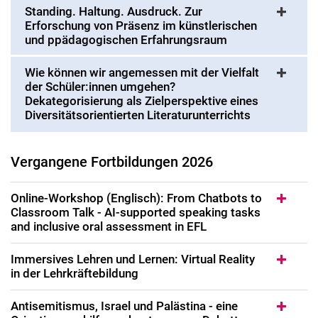
Standing. Haltung. Ausdruck. Zur
Uni4School und Abrufangebote
Erforschung von Präsenz im künstlerischen
Studiengänge zur Weiterbildung
und ppädagogischen Erfahrungsraum
Anmeldung zu einem Fortbildungsangebot
Wie können wir angemessen mit der Vielfalt
Fortbildungsbedarf: Sie suchen, wir bieten
der Schüler:innen umgehen?
Dekategorisierung als Zielperspektive eines
Diversitätsorientierten Literaturunterrichts
Vergangene Fortbildungen 2026
Online-Workshop (Englisch): From Chatbots to
Classroom Talk - AI-supported speaking tasks
and inclusive oral assessment in EFL
Immersives Lehren und Lernen: Virtual Reality
in der Lehrkräftebildung
Antisemitismus, Israel und Palästina - eine