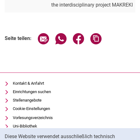
the interdisciplinary project MAKREKI
Seite über E-Mail teilen
Seite über WhatsApp teilen (exter
Seite über Facebook teile
Adresse der Seite
Seite teilen:
Kontakt & Anfahrt
Einrichtungen suchen
Stellenangebote
Cookie-Einstellungen
Vorlesungsverzeichnis
Uni-Bibliothek
Cookie-Hinweis
Moodle
Diese Website verwendet ausschließlich technisch