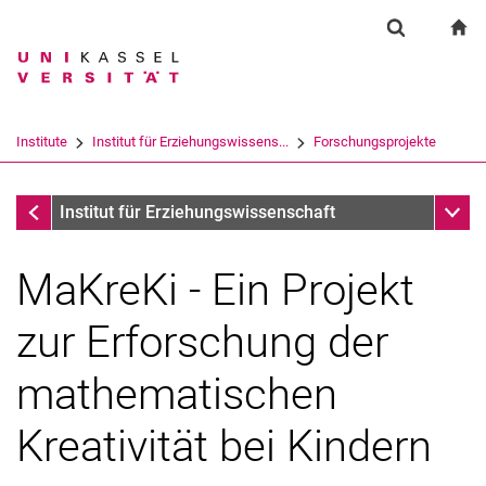
Springe direkt zu: Inhalt
Springe direkt zu: Suche
Springe direkt zu: Hauptnav
zu
Suchformul
Suchbegriff
Suchmaschine
Institute
Institut für Erziehungswissens...
Forschungsprojekte
Suchen (öffnet externen Link in einem 
Forschungsprojekte Professur für Psychoanalytische Psyc
Unter
Institut für Erziehungswissenschaft
MaKreKi - Ein Projekt
zur Erforschung der
mathematischen
Kreativität bei Kindern