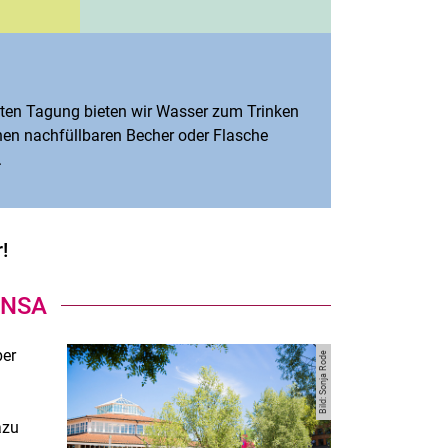
en Tagung bieten wir Wasser zum Trinken
inen nachfüllbaren Becher oder Flasche
.
!
ENSA
ber
Bild: Sonja Rode
azu