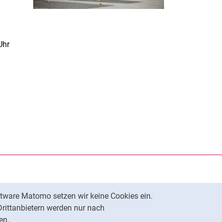
Uhr
rner Link, öffnet neues Fenster)
en (externer Link, öffnet neues Fenster)
te kopieren
tware Matomo setzen wir keine Cookies ein.
Nach oben
Drittanbietern werden nur nach
en.