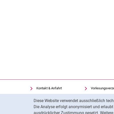
Kontakt & Anfahrt
Vorlesungsverz
Einrichtungen suchen
Uni-Bibliothek
Cookie-Hinweis
Diese Website verwendet ausschließlich tech
Stellenangebote
Moodle
Die Analyse erfolgt anonymisiert und erlaub
Cookie-Einstellungen
Panopto
ausdrücklicher Zustimmung gesetzt. Weitere 