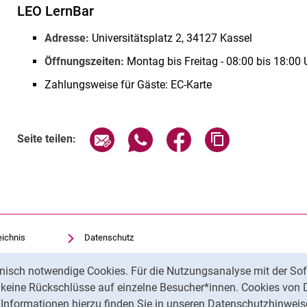
LEO LernBar
Adresse:
Universitätsplatz 2, 34127 Kassel
Öffnungszeiten:
Montag bis Freitag - 08:00 bis 18:00 
Zahlungsweise für Gäste: EC-Karte
Seite über E-Mail teilen
Seite über WhatsApp teilen (exte
Seite über Facebook teil
Adresse der Sei
Seite teilen:
eichnis
Datenschutz
Barrierefreiheit
nisch notwendige Cookies. Für die Nutzungsanalyse mit der Sof
Transparenter KI-Einsatz
t keine Rückschlüsse auf einzelne Besucher*innen. Cookies von 
Impressum
Informationen hierzu finden Sie in unseren Datenschutzhinweis