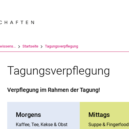
Springe direkt zu: Inhalt
Springe direkt zu: Suche
Springe direkt zu: Hauptnav
Suchmas
swissens...
Startseite
Tagungsverpflegung
Tagungsverpflegung
Verpflegung im Rahmen der Tagung!
Morgens
Mittags
Kaffee, Tee, Kekse & Obst
Suppe & Fingerfood