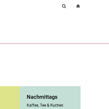
igation
zur Startseite
Suchformular
chine
Suchen (öffnet externen Link in einem neuen Fenst
Nachmittags
Kaffee, Tee & Kuchen